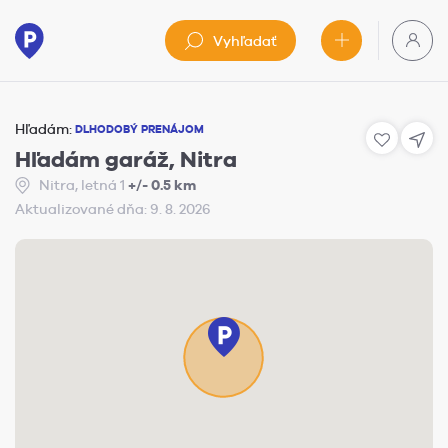
Vyhľadať
Hľadám:
DLHODOBÝ PRENÁJOM
Hľadám garáž, Nitra
Nitra, letná 1
+/- 0.5 km
Aktualizované dňa: 9. 8. 2026