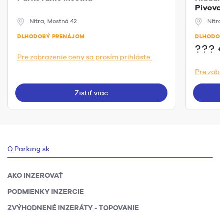
Pivova
Nitra, Mostná 42
Nitr
DLHODOBÝ PRENÁJOM
DLHODO
???
Pre zobrazenie ceny sa prosím prihláste.
Pre zob
Zistiť viac
O Parking.sk
AKO INZEROVAŤ
PODMIENKY INZERCIE
ZVÝHODNENÉ INZERÁTY - TOPOVANIE