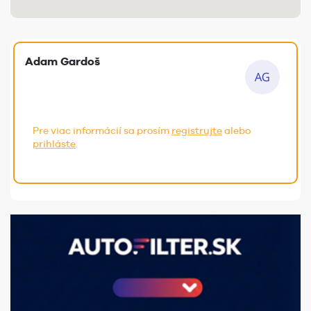
Adam Gardoš
Pre viac informácií sa prosím
registrujte
alebo
prihláste
.