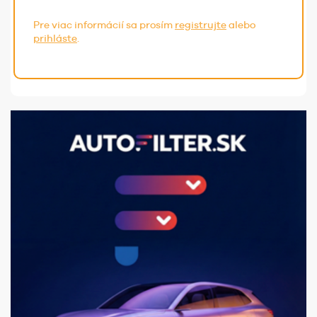
Pre viac informácií sa prosím
registrujte
alebo
prihláste
.