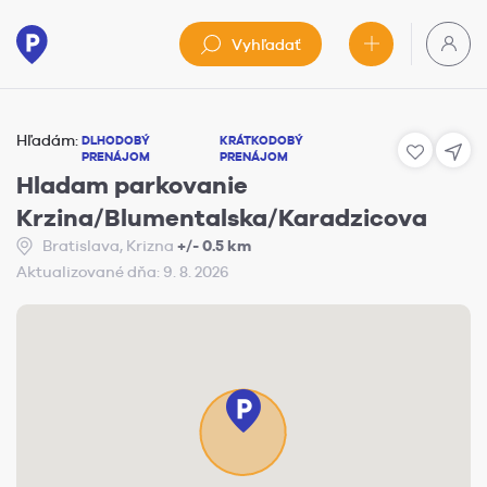
Vyhľadať
Hľadám:
DLHODOBÝ
KRÁTKODOBÝ
PRENÁJOM
PRENÁJOM
Hladam parkovanie
Krzina/Blumentalska/Karadzicova
Bratislava, Krizna
+/- 0.5 km
Aktualizované dňa: 9. 8. 2026