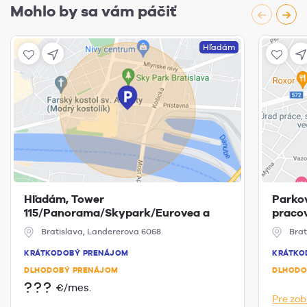
Mohlo by sa vám páčiť
Hľadám
Hľadám, Tower
Parkov
115/Panorama/Skypark/Eurovea a
praco
okolie
Bratislava, Landererova 6068
Brat
KRÁTKODOBÝ PRENÁJOM
KRÁTKO
DLHODOBÝ PRENÁJOM
DLHODO
???
€/mes.
Pre zob