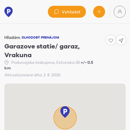
Vyhľadať
Hľadám:
DLHODOBÝ PRENÁJOM
Garazove statie/ garaz,
Vrakuna
Podunajske biskupice, Estonska 28
+/- 0.5
km
Aktualizované dňa: 2. 8. 2026