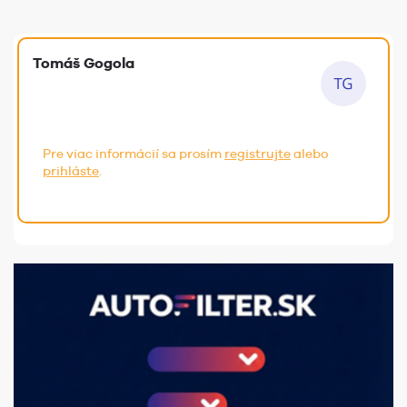
Tomáš Gogola
Pre viac informácií sa prosím
registrujte
alebo
prihláste
.