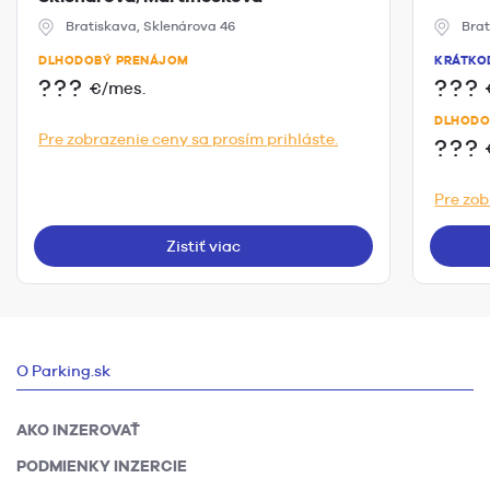
Bratiskava, Sklenárova 46
Brat
DLHODOBÝ PRENÁJOM
KRÁTKO
???
???
€/mes.
DLHODO
Pre zobrazenie ceny sa prosím prihláste.
???
Pre zob
Zistiť viac
O Parking.sk
AKO INZEROVAŤ
PODMIENKY INZERCIE