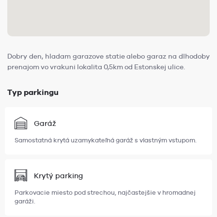
Dobry den, hladam garazove statie alebo garaz na dlhodoby
prenajom vo vrakuni lokalita 0,5km od Estonskej ulice.
Typ parkingu
Garáž
Samostatná krytá uzamykateľná garáž s vlastným vstupom.
Krytý parking
Parkovacie miesto pod strechou, najčastejšie v hromadnej
garáži.