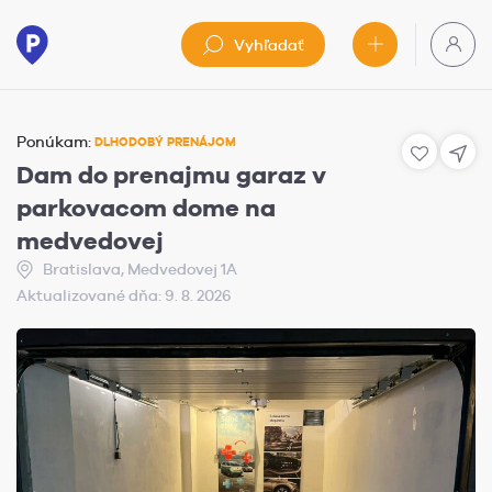
Vyhľadať
Ponúkam:
DLHODOBÝ PRENÁJOM
Dam do prenajmu garaz v
parkovacom dome na
medvedovej
Bratislava, Medvedovej 1A
Aktualizované dňa: 9. 8. 2026