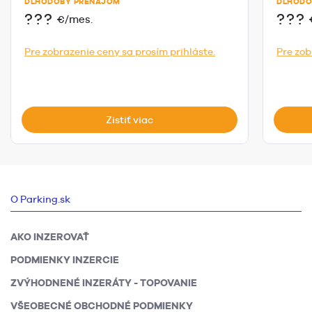
DLHODOBÝ PRENÁJOM
DLHODO
???
???
€/mes.
Pre zobrazenie ceny sa prosím prihláste.
Pre zob
Zistiť viac
O Parking.sk
AKO INZEROVAŤ
PODMIENKY INZERCIE
ZVÝHODNENÉ INZERÁTY - TOPOVANIE
VŠEOBECNÉ OBCHODNÉ PODMIENKY