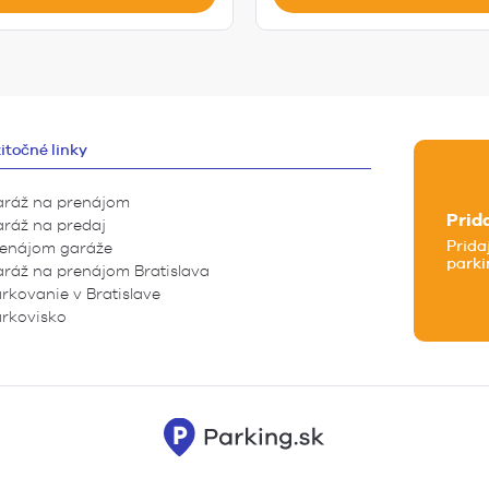
itočné linky
ráž na prenájom
Prid
ráž na predaj
Prida
enájom garáže
parki
ráž na prenájom Bratislava
rkovanie v Bratislave
rkovisko