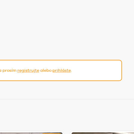
sa prosím
registrujte
alebo
prihláste
.