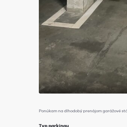
Ponúkam na dlhodobý prenájom garážové státie
Typ parkingu