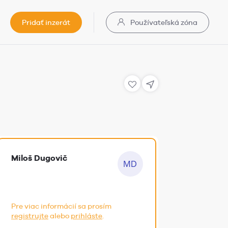
Pridať inzerát
Používateľská zóna
Miloš Dugovič
Pre viac informácií sa prosím
registrujte
alebo
prihláste
.