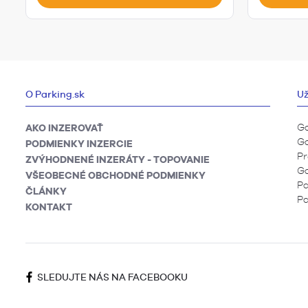
O Parking.sk
Už
Ga
AKO INZEROVAŤ
Ga
PODMIENKY INZERCIE
Pr
ZVÝHODNENÉ INZERÁTY - TOPOVANIE
Ga
VŠEOBECNÉ OBCHODNÉ PODMIENKY
Pa
ČLÁNKY
Pa
KONTAKT
SLEDUJTE NÁS NA FACEBOOKU