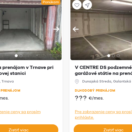
Ponúkam
 prenájom v Trnave pri
V CENTRE DS podzemné
vej stanici
garážové státie na pre
, Trnava
Dunajská Streda, Galantská 
 PRENÁJOM
DLHODOBÝ PRENÁJOM
???
mes.
€/mes.
zenie ceny sa prosím
Pre zobrazenie ceny sa pros
prihláste.
Zistiť viac
Zistiť viac