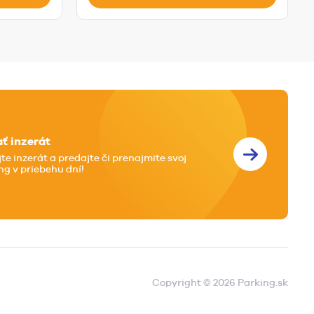
ať inzerát
jte inzerát a predajte či prenajmite svoj
ng v priebehu dní!
Copyright © 2026 Parking.sk