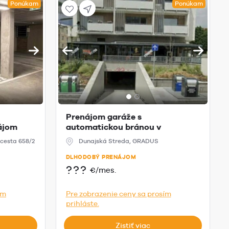
Ponúkam
Ponúkam
Prenájom garáže s
nájom
automatickou bránou v
Dunajskej Stred...
cesta 658/2
Dunajská Streda, GRADUS
DLHODOBÝ PRENÁJOM
???
€/mes.
ím
Pre zobrazenie ceny sa prosím
prihláste.
Zistiť viac