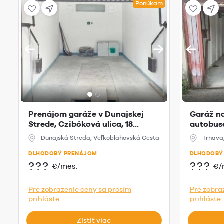
Ponúkam
Prenájom garáže v Dunajskej
Garáž na
Strede, Czibóková ulica, 18...
autobuso
Dunajská Streda, Veľkoblahovská Cesta
Trnava
DLHODOBÝ PRENÁJOM
DLHODOBÝ
???
???
€/mes.
€/
Pre zobrazenie ceny sa prosím
Pre zobra
prihláste.
prihláste.
Zistiť viac