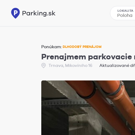
LOKALITA
Ponúkam:
DLHODOBÝ PRENÁJOM
Prenajmem parkovacie 
Trnava, Mikovíniho 16
Aktualizované dňa