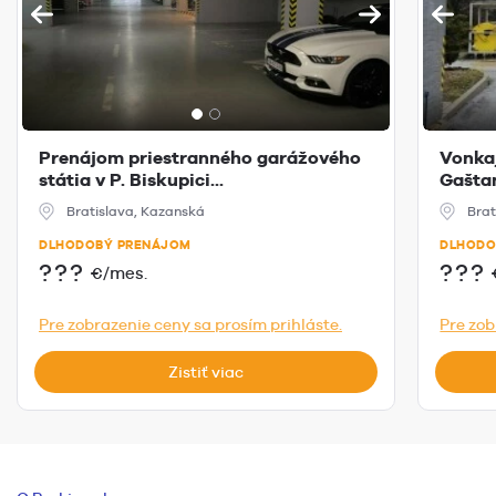
Prenájom priestranného garážového
Vonkaj
státia v P. Biskupici...
Gašta
Bratislava, Kazanská
Brat
DLHODOBÝ PRENÁJOM
DLHODO
???
???
€/mes.
Pre zobrazenie ceny sa prosím prihláste.
Pre zob
Zistiť viac