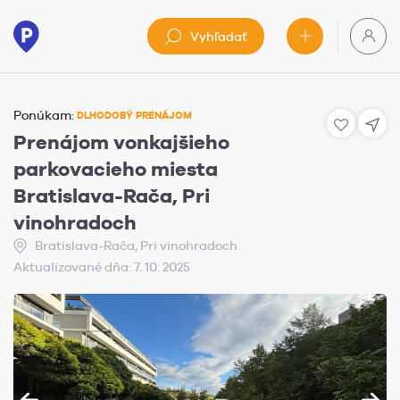
Vyhľadať
Ponúkam:
DLHODOBÝ PRENÁJOM
Prenájom vonkajšieho
parkovacieho miesta
Bratislava-Rača, Pri
vinohradoch
Bratislava-Rača, Pri vinohradoch
Aktualizované dňa: 7. 10. 2025