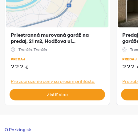
Priestranná murovaná garáž na
Preda
predaj, 21 m2, Hodžova ul...
garáže
Trenčín, Trenčín
Tren
PREDAJ
PREDAJ
???
???
€
Pre zobrazenie ceny sa prosím prihláste.
Pre zob
Zistiť viac
O Parking.sk