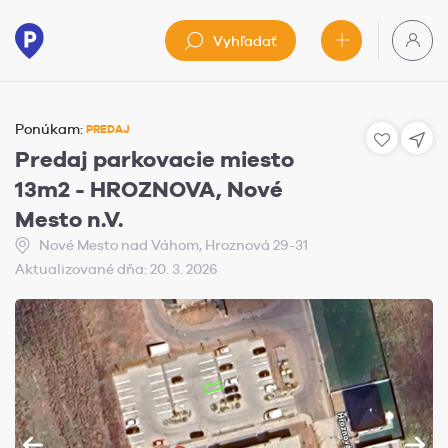
Vyhľadať
Ponúkam:
PREDAJ
Predaj parkovacie miesto
13m2 - HROZNOVA, Nové
Mesto n.V.
Nové Mesto nad Váhom, Hroznová 29-31
Aktualizované dňa: 20. 3. 2026