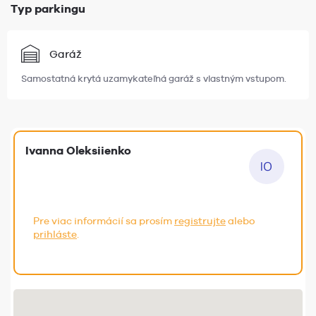
Typ parkingu
Garáž
Samostatná krytá uzamykateľná garáž s vlastným vstupom.
Ivanna Oleksiienko
Pre viac informácií sa prosím
registrujte
alebo
prihláste
.