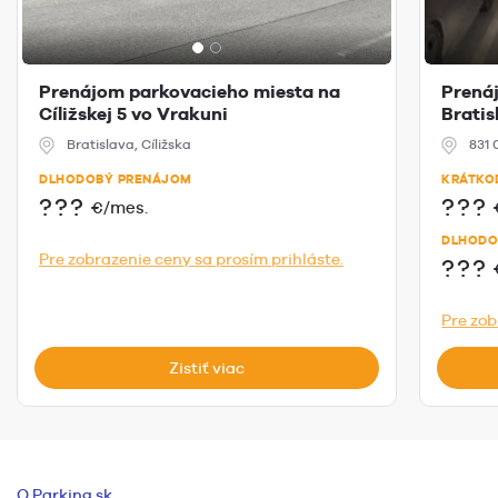
Prenájom parkovacieho miesta na
Prenáj
Cíližskej 5 vo Vrakuni
Bratis
Bratislava, Cíližska
831 
DLHODOBÝ PRENÁJOM
KRÁTKO
???
???
€/mes.
DLHODO
Pre zobrazenie ceny sa prosím prihláste.
???
Pre zob
Zistiť viac
O Parking.sk