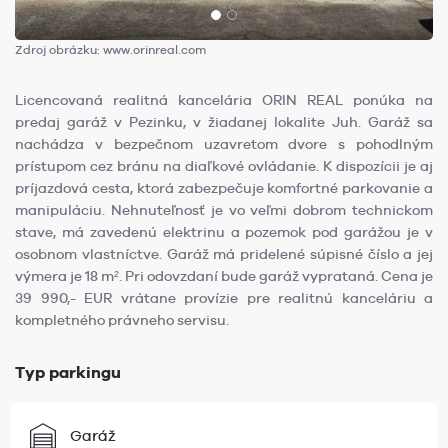
Zdroj obrázku: www.orinreal.com
Licencovaná realitná kancelária ORIN REAL ponúka na
predaj garáž v Pezinku, v žiadanej lokalite Juh. Garáž sa
nachádza v bezpečnom uzavretom dvore s pohodlným
prístupom cez bránu na diaľkové ovládanie. K dispozícii je aj
príjazdová cesta, ktorá zabezpečuje komfortné parkovanie a
manipuláciu. Nehnuteľnosť je vo veľmi dobrom technickom
stave, má zavedenú elektrinu a pozemok pod garážou je v
osobnom vlastníctve. Garáž má pridelené súpisné číslo a jej
výmera je 18 m². Pri odovzdaní bude garáž vyprataná. Cena je
39 990,- EUR vrátane provízie pre realitnú kanceláriu a
kompletného právneho servisu.
Typ parkingu
Garáž