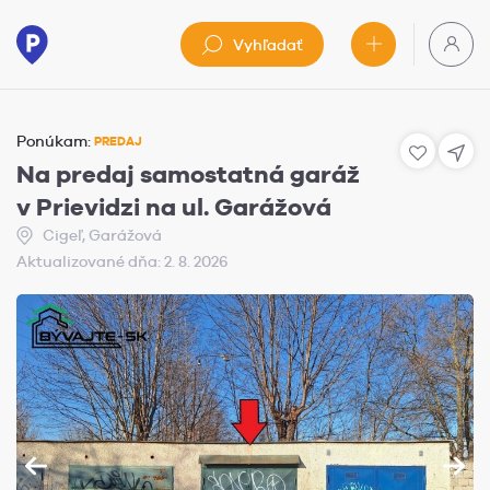
Vyhľadať
Ponúkam:
PREDAJ
Na predaj samostatná garáž
v Prievidzi na ul. Garážová
Cigeľ, Garážová
Aktualizované dňa: 2. 8. 2026