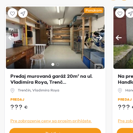
Ponúkam
Predaj murovaná garáž 20m² na ul.
Na pr
Vladimíra Roya, Trenč...
Handlo
Trenčín, Vladimíra Roya
Han
PREDAJ
PREDAJ
???
???
€
Pre zobrazenie ceny sa prosím prihláste.
Pre zob