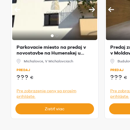
Parkovacie miesto na predaj v
Predaj z
novostavbe na Humenskej u...
v Molda
Michalovce, V Michalovciach
Budulo
PREDAJ
PREDAJ
???
???
€
€
Pre zobrazenie ceny sa prosím
Pre zobra
prihláste.
prihláste.
Zistiť viac