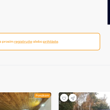
sa prosím
registrujte
alebo
prihláste
.
Ponúkam