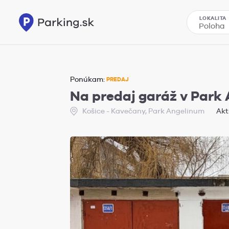
LOKALITA
Ponúkam:
PREDAJ
Na predaj garáž v Park 
Košice - Kavečany, Park Angelinum
Akt