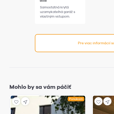
Samostatná krytá
uzamykateľná garáž s
vlastným vstupom.
Pre viac informácií 
Mohlo by sa vám páčiť
Ponúkam