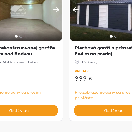
rekonštruovanej garáže
Plechová garáž s prístr
ve nad Bodvou
5x4 m na predaj
v, Moldava nad Bodvou
Plešivec,
PREDAJ
???
€
zenie ceny sa prosím
Pre zobrazenie ceny sa pros
prihláste.
Zistiť viac
Zistiť viac