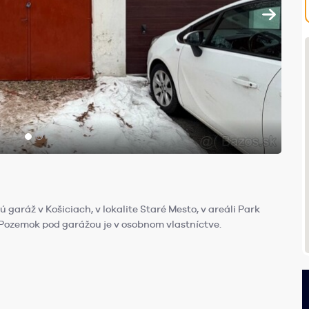
aráž v Košiciach, v lokalite Staré Mesto, v areáli Park
Pozemok pod garážou je v osobnom vlastníctve.