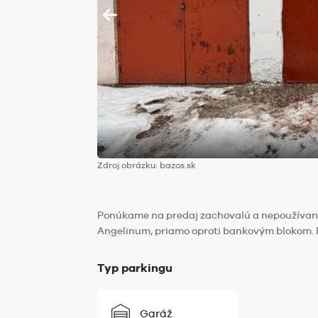
Zdroj obrázku: bazos.sk
Ponúkame na predaj zachovalú a nepoužívanú g
Angelinum, priamo oproti bankovým blokom. 
Typ parkingu
Garáž