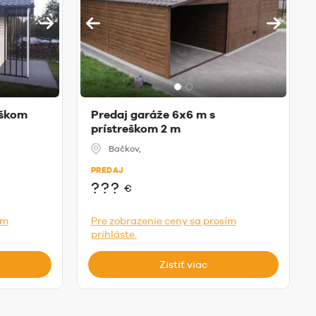
eškom
Predaj garáže 6x6 m s
prístreškom 2 m
Bačkov,
PREDAJ
???
€
ím
Pre zobrazenie ceny sa prosím
prihláste.
Zistiť viac