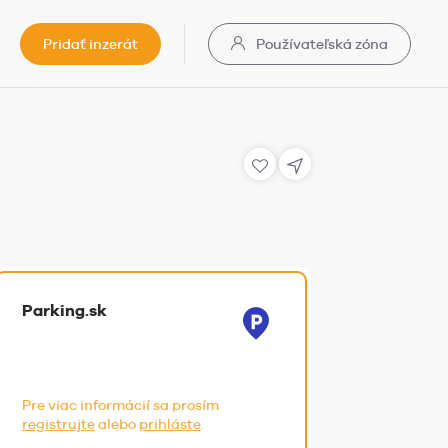
Pridať inzerát
Používateľská zóna
Parking.sk
Pre viac informácií sa prosím
registrujte
alebo
prihláste
.