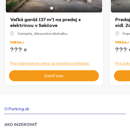
Veľká garáž (37 m²) na predaj s
Predaj
elektrinou v Sekčove
sídl. 
Cemjata, Alexandra Matušku
Popr
PREDAJ
PREDAJ
???
???
€
Pre zobrazenie ceny sa prosím prihláste.
Pre zob
Zistiť viac
O Parking.sk
AKO INZEROVAŤ