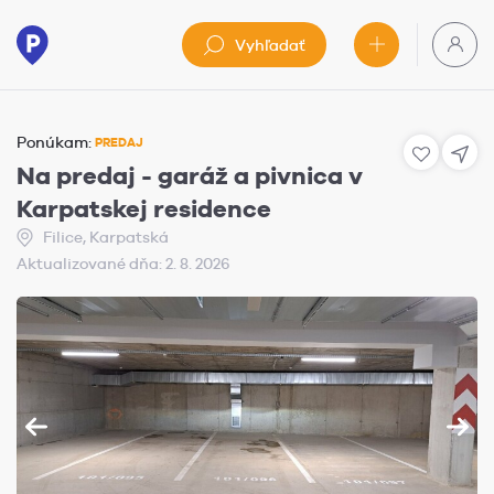
Vyhľadať
Ponúkam:
PREDAJ
Na predaj - garáž a pivnica v
Karpatskej residence
Filice, Karpatská
Aktualizované dňa: 2. 8. 2026