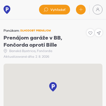
Vyhľadať
Ponúkam:
DLHODOBÝ PRENÁJOM
Prenájom garáže v BB,
Fončorda oproti Bille
Banská Bystrica, Fončorda
Aktualizované dňa: 2. 8. 2026