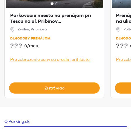
Parkovacie miesto na prenájom pri
Prenáj
Tescu na ul. Pribinov...
na uli
Zvolen, Pribinova
Polt
DLHODOBÝ PRENÁJOM
DLHODO
???
???
€/mes.
Pre zobrazenie ceny sa prosím prihláste.
Pre zob
Zistiť viac
O Parking.sk