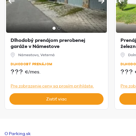
Dlhodobý prenájom prerobenej
Prená
garáže v Námestove
železn
Námestovo, Veterná
Doln
DLHODOBÝ PRENÁJOM
DLHODO
???
???
€/mes.
Pre zobrazenie ceny sa prosím prihláste.
Pre zob
Zistiť viac
O Parking.sk