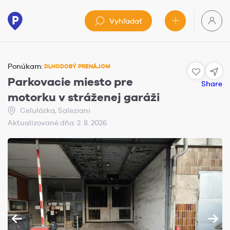
Vyhľadať
Ponúkam:
DLHODOBÝ PRENÁJOM
Parkovacie miesto pre
Share
motorku v stráženej garáži
Celulózka, Saleziani
Aktualizované dňa: 2. 8. 2026