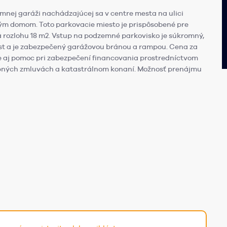
emnej garáži nachádzajúcej sa v centre mesta na ulici
ným domom. Toto parkovacie miesto je prispôsobené pre
rozlohu 18 m2. Vstup na podzemné parkovisko je súkromný,
st a je zabezpečený garážovou bránou a rampou. Cena za
 je aj pomoc pri zabezpečení financovania prostredníctvom
pných zmluvách a katastrálnom konaní. Možnosť prenájmu