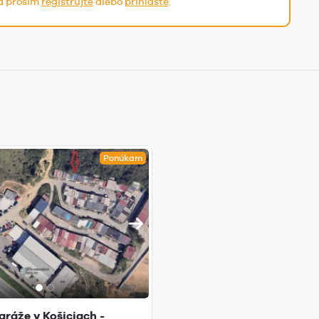
sa prosím
registrujte
alebo
prihláste
.
Ponúkam
aráže v Košiciach -