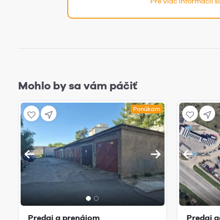
Pre viac informácií 
Mohlo by sa vám páčiť
Ponúkam
Predaj a prenájom
Predaj g