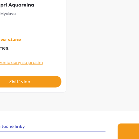
pri Aquareina
, Myslava
 PRENÁJOM
mes.
zenie ceny sa prosím
Zistiť viac
itočné linky