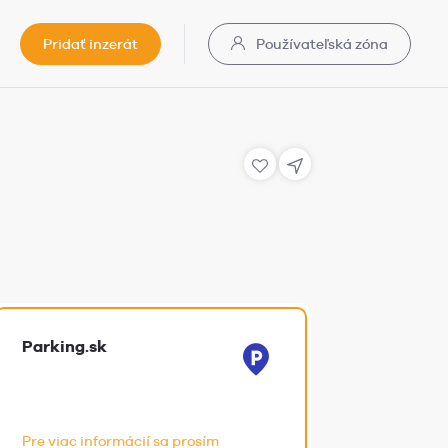
Pridať inzerát
Používateľská zóna
Parking.sk
Pre viac informácií sa prosím