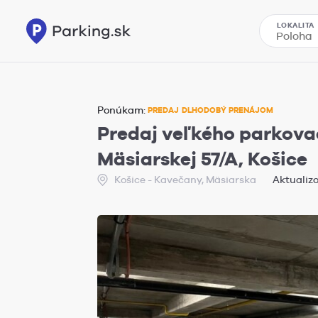
LOKALITA
Ponúkam:
PREDAJ
DLHODOBÝ PRENÁJOM
Predaj veľkého parkovac
Mäsiarskej 57/A, Košice
Košice - Kavečany, Mäsiarska
Aktualizo