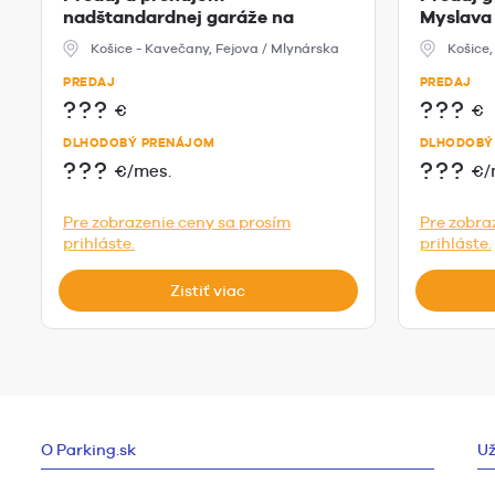
nadštandardnej garáže na
Myslava 
Fejovej a Ml...
Košice - Kavečany, Fejova / Mlynárska
Košice
PREDAJ
PREDAJ
???
???
€
€
DLHODOBÝ PRENÁJOM
DLHODOBÝ
???
???
€/mes.
€/
Pre zobrazenie ceny sa prosím
Pre zobra
prihláste.
prihláste.
Zistiť viac
O Parking.sk
Už