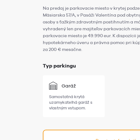
Na predaj je parkovacie miesto v krytej podz
Mäsiarska 57/A, v Pasáži Valentína pod obyt
osoby s ťažkým zdravotným postihnutím a má 
vyhradený len pre majiteľov parkovacích mie
parkovacie miesto je 49.990 eur. K dispozícii
hypotekárneho úveru a právna pomoc pri kú
za 200 € mesačne.
Typ parkingu
Garáž
Samostatná krytá
uzamykateľná garáž s
vlastným vstupom.