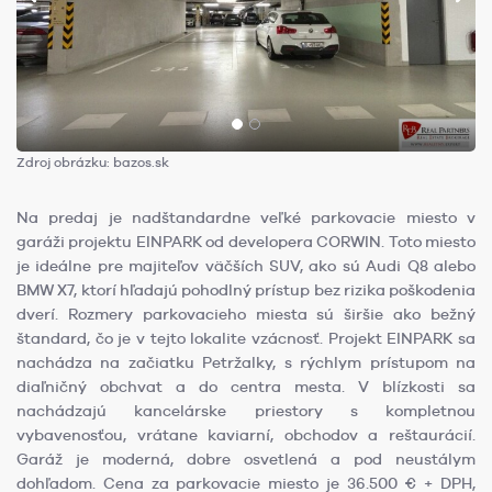
Zdroj obrázku: bazos.sk
Na predaj je nadštandardne veľké parkovacie miesto v
garáži projektu EINPARK od developera CORWIN. Toto miesto
je ideálne pre majiteľov väčších SUV, ako sú Audi Q8 alebo
BMW X7, ktorí hľadajú pohodlný prístup bez rizika poškodenia
dverí. Rozmery parkovacieho miesta sú širšie ako bežný
štandard, čo je v tejto lokalite vzácnosť. Projekt EINPARK sa
nachádza na začiatku Petržalky, s rýchlym prístupom na
diaľničný obchvat a do centra mesta. V blízkosti sa
nachádzajú kancelárske priestory s kompletnou
vybavenosťou, vrátane kaviarní, obchodov a reštaurácií.
Garáž je moderná, dobre osvetlená a pod neustálym
dohľadom. Cena za parkovacie miesto je 36.500 € + DPH,