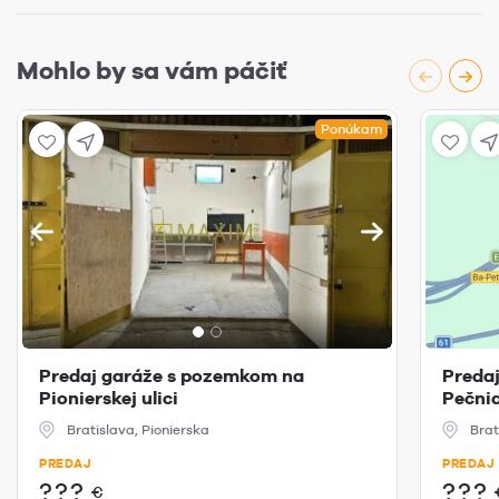
Mohlo by sa vám páčiť
Ponúkam
Predaj garáže s pozemkom na
Preda
Pionierskej ulici
Pečnia
Bratislava, Pionierska
Brat
PREDAJ
PREDAJ
???
???
€