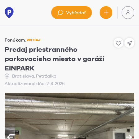
Vyhľadať
Ponúkam:
PREDAJ
Predaj priestranného
parkovacieho miesta v garáži
EINPARK
Bratislava, Petržalka
Aktualizované dňa: 2. 8. 2026