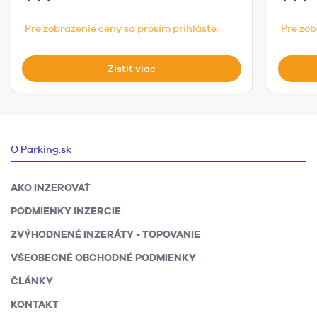
Pre zobrazenie ceny sa prosím prihláste.
Pre zob
Zistiť viac
O Parking.sk
AKO INZEROVAŤ
PODMIENKY INZERCIE
ZVÝHODNENÉ INZERÁTY - TOPOVANIE
VŠEOBECNÉ OBCHODNÉ PODMIENKY
ČLÁNKY
KONTAKT