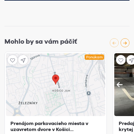
Mohlo by sa vám páčiť
Ponúkam
Prenájom parkovacieho miesta v
Predaj
uzavretom dvore v Košici...
krytej