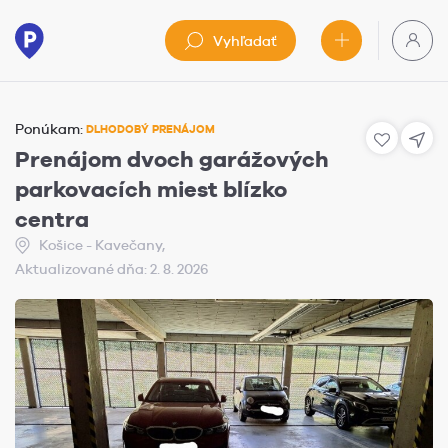
Vyhľadať
Ponúkam:
DLHODOBÝ PRENÁJOM
Prenájom dvoch garážových
parkovacích miest blízko
centra
Košice - Kavečany,
Aktualizované dňa: 2. 8. 2026