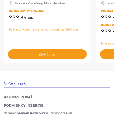
Košice - Kavečany, Milosrdenstva
Koši
DLHODOBÝ PRENÁJOM
PREDAJ
???
???
€/mes.
DLHODO
Pre zobrazenie ceny sa prosím prihláste.
???
Pre zob
Zistiť viac
O Parking.sk
AKO INZEROVAŤ
PODMIENKY INZERCIE
ZVÝHODNENÉ INZERÁTY - TOPOVANIE