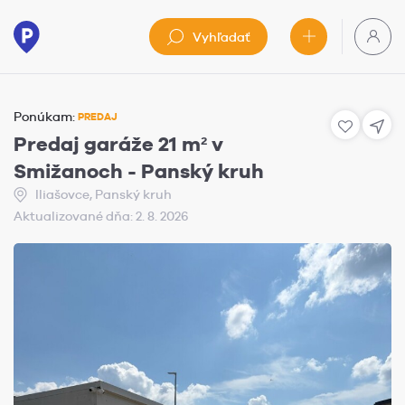
Vyhľadať
Ponúkam:
PREDAJ
Predaj garáže 21 m² v
Smižanoch - Panský kruh
Iliašovce, Panský kruh
Aktualizované dňa: 2. 8. 2026