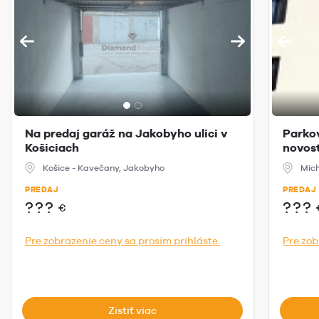
Na predaj garáž na Jakobyho ulici v
Parkov
Košiciach
novost
Košice - Kavečany, Jakobyho
Mich
PREDAJ
PREDAJ
???
???
€
Pre zobrazenie ceny sa prosím prihláste.
Pre zob
Zistiť viac