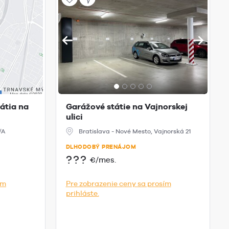
átia na
Garážové státie na Vajnorskej
ulici
/A
Bratislava - Nové Mesto, Vajnorská 21
DLHODOBÝ PRENÁJOM
???
€/mes.
ím
Pre zobrazenie ceny sa prosím
prihláste.