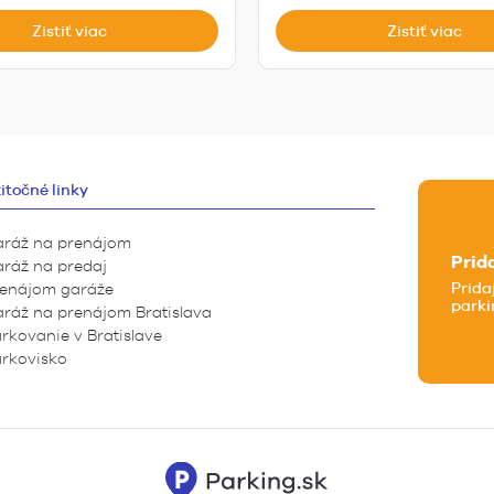
Zistiť viac
Zistiť viac
itočné linky
ráž na prenájom
Prid
ráž na predaj
Prida
enájom garáže
parki
ráž na prenájom Bratislava
rkovanie v Bratislave
rkovisko