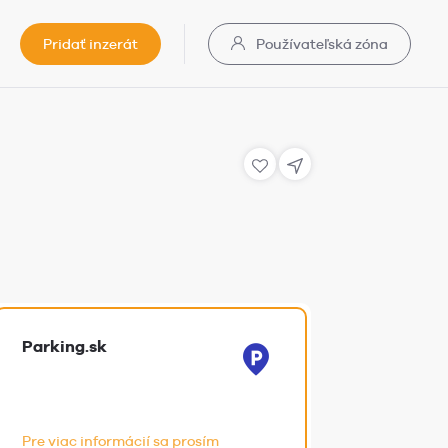
Pridať inzerát
Používateľská zóna
Parking.sk
Pre viac informácií sa prosím