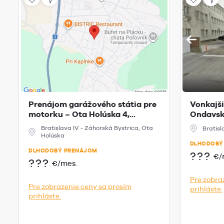
Prenájom garážového státia pre
Vonkajši
motorku – Ota Holúska 4,...
Ondavskej
Bratislava IV - Záhorská Bystrica, Ota
Bratis
Holúska
DLHODOBÝ
DLHODOBÝ PRENÁJOM
???
€/
???
€/mes.
Pre zobra
Pre zobrazenie ceny sa prosím
prihláste.
prihláste.