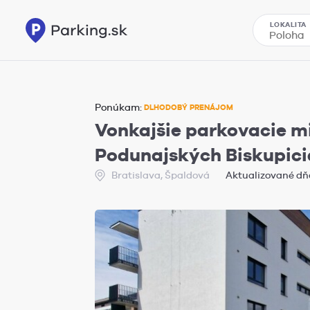
LOKALITA
Ponúkam:
DLHODOBÝ PRENÁJOM
Vonkajšie parkovacie m
Podunajských Biskupic
Bratislava, Špaldová
Aktualizované dňa: