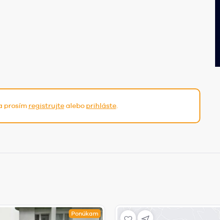
sa prosím
registrujte
alebo
prihláste
.
Ponúkam