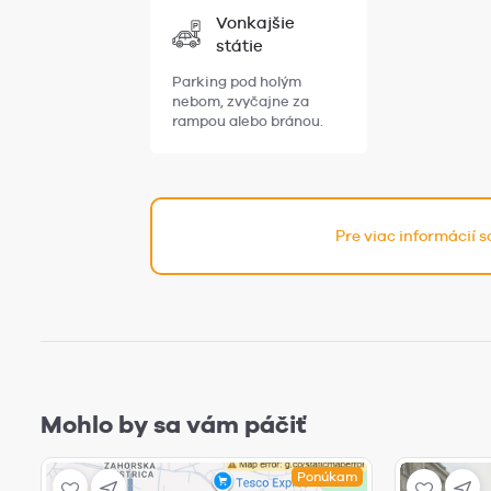
Vonkajšie
státie
Parking pod holým
nebom, zvyčajne za
rampou alebo bránou.
Pre viac informácií 
Mohlo by sa vám páčiť
Ponúkam