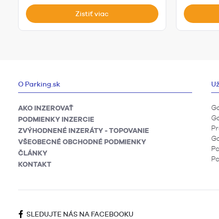
Zistiť viac
O Parking.sk
Už
Ga
AKO INZEROVAŤ
Ga
PODMIENKY INZERCIE
Pr
ZVÝHODNENÉ INZERÁTY - TOPOVANIE
Ga
VŠEOBECNÉ OBCHODNÉ PODMIENKY
Pa
ČLÁNKY
Pa
KONTAKT
SLEDUJTE NÁS NA FACEBOOKU