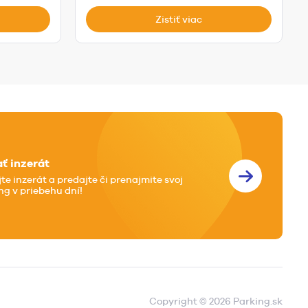
Zistiť viac
ať inzerát
jte inzerát a predajte či prenajmite svoj
ng v priebehu dní!
Copyright © 2026 Parking.sk