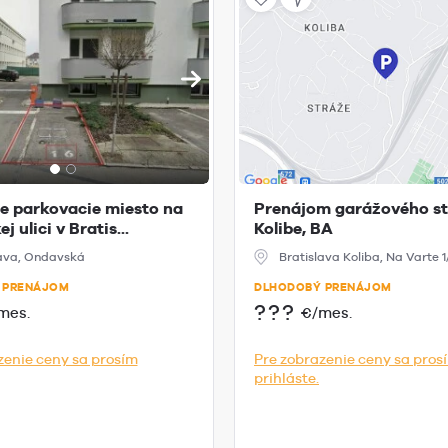
e parkovacie miesto na
Prenájom garážového st
 ulici v Bratis...
Kolibe, BA
lava, Ondavská
Bratislava Koliba, Na Varte 1
 PRENÁJOM
DLHODOBÝ PRENÁJOM
???
mes.
€/mes.
zenie ceny sa prosím
Pre zobrazenie ceny sa pros
prihláste.