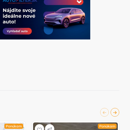
Ponúkam
Ponúkam