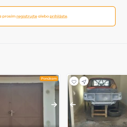
sa prosím
registrujte
alebo
prihláste
.
Ponúkam