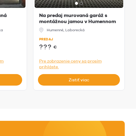
aná
Na predaj murovaná garáž s
montážnou jamou v Humennom
ka
Humenné, Laborecká
PREDAJ
???
€
ím
Pre zobrazenie ceny sa prosím
prihláste.
Zistiť viac