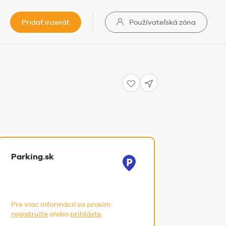
Pridať inzerát
Používateľská zóna
Parking.sk
Pre viac informácií sa prosím
registrujte
alebo
prihláste
.