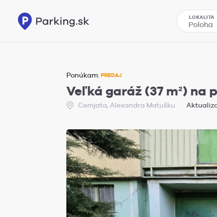
LOKALITA
Ponúkam:
PREDAJ
Veľká garáž (37 m²) na p
Cemjata, Alexandra Matušku
Aktualizo