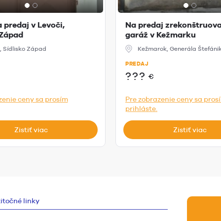
 predaj v Levoči,
Na predaj zrekonštruov
 Západ
garáž v Kežmarku
, Sídlisko Západ
Kežmarok, Generála Štefáni
PREDAJ
???
€
zenie ceny sa prosím
Pre zobrazenie ceny sa pros
prihláste.
Zistiť viac
Zistiť viac
itočné linky