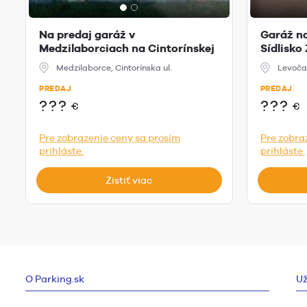
Na predaj garáž v
Garáž na
Medzilaborciach na Cintorínskej
Sídlisko
ulici
Medzilaborce, Cintorínska ul.
Levoča
PREDAJ
PREDAJ
???
???
€
€
Pre zobrazenie ceny sa prosím
Pre zobra
prihláste.
prihláste.
Zistiť viac
O Parking.sk
Už