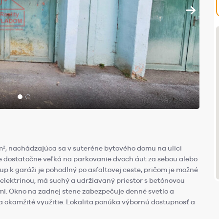
 m², nachádzajúca sa v suteréne bytového domu na ulici
je dostatočne veľká na parkovanie dvoch áut za sebou alebo
tup k garáži je pohodlný po asfaltovej ceste, pričom je možné
elektrinou, má suchý a udržiavaný priestor s betónovou
i. Okno na zadnej stene zabezpečuje denné svetlo a
na okamžité využitie. Lokalita ponúka výbornú dostupnosť a