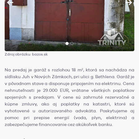
Zdroj obrázku: bazos.sk
Na predaj je garáž s rozlohou 18 m², ktorá sa nachádza na
sídlisku Juh v Nových Zámkoch, pri ulici g. Bethlena. Garáž je
v pôvodnom stave a disponuje pripojením na elektrinu. Cena
nehnuteľnosti je 29.000 EUR, vrátane všetkých poplatkov
spojených s predajom. V cene sú zahrnuté rezervačné a
kúpne zmluvy, ako aj poplatky na katastri, ktoré sú
vyhotovené u autorizovaného advokáta. Poskytujeme aj
pomoc pri prepise energií (voda, plyn, elektrina) a
zabezpečujeme financovanie cez akúkoľvek banku.