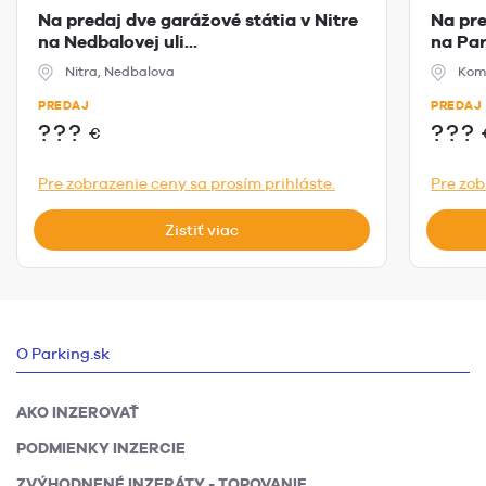
Na predaj dve garážové státia v Nitre
Na pr
na Nedbalovej uli...
na Par
Nitra, Nedbalova
Komá
PREDAJ
PREDAJ
???
???
€
Pre zobrazenie ceny sa prosím prihláste.
Pre zob
Zistiť viac
O Parking.sk
AKO INZEROVAŤ
PODMIENKY INZERCIE
ZVÝHODNENÉ INZERÁTY - TOPOVANIE