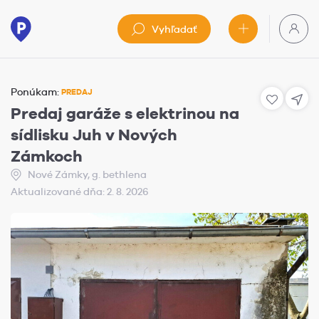
Vyhľadať
Ponúkam:
PREDAJ
Predaj garáže s elektrinou na
sídlisku Juh v Nových
Zámkoch
Nové Zámky, g. bethlena
Aktualizované dňa: 2. 8. 2026