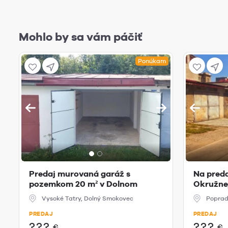
Mohlo by sa vám páčiť
Ponúkam
Predaj murovaná garáž s
Na preda
pozemkom 20 m² v Dolnom
Okružnej
Smokovc...
Vysoké Tatry, Dolný Smokovec
Poprad
PREDAJ
PREDAJ
???
???
€
€