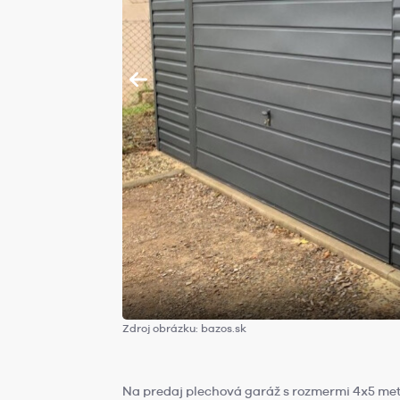
Zdroj obrázku: bazos.sk
Na predaj plechová garáž s rozmermi 4x5 metr