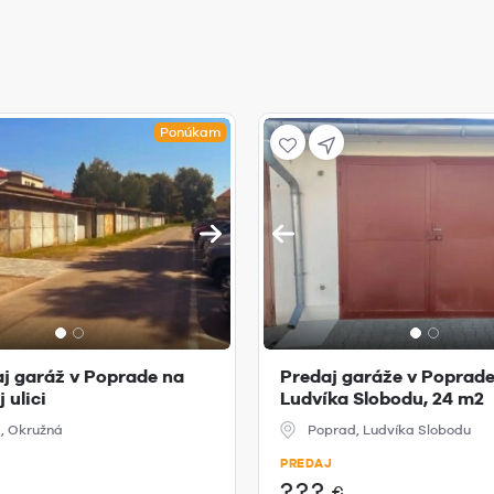
Ponúkam
j garáž v Poprade na
Predaj garáže v Poprade 
 ulici
Ludvíka Slobodu, 24 m2
, Okružná
Poprad, Ludvíka Slobodu
PREDAJ
???
€