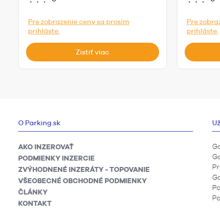
Pre zobrazenie ceny sa prosím
Pre zobra
prihláste.
prihláste.
Zistiť viac
O Parking.sk
Už
Ga
AKO INZEROVAŤ
Ga
PODMIENKY INZERCIE
Pr
ZVÝHODNENÉ INZERÁTY - TOPOVANIE
Ga
VŠEOBECNÉ OBCHODNÉ PODMIENKY
Pa
ČLÁNKY
Pa
KONTAKT