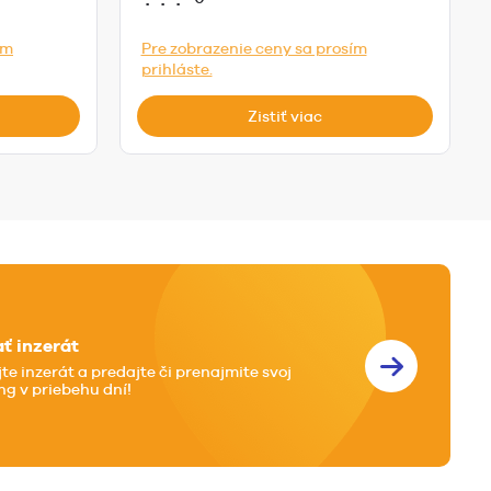
ím
Pre zobrazenie ceny sa prosím
prihláste.
Zistiť viac
ať inzerát
jte inzerát a predajte či prenajmite svoj
ng v priebehu dní!