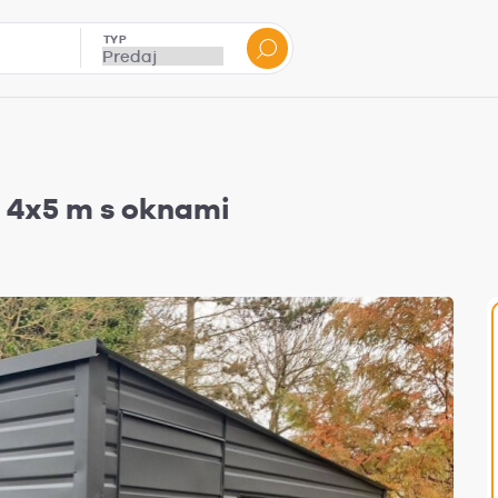
TYP
e 4x5 m s oknami