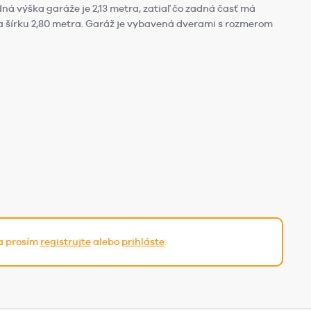
á výška garáže je 2,13 metra, zatiaľ čo zadná časť má
a šírku 2,80 metra. Garáž je vybavená dverami s rozmerom
sa prosím
registrujte
alebo
prihláste
.