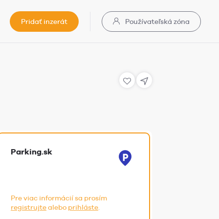
Pridať inzerát
Používateľská zóna
Parking.sk
Pre viac informácií sa prosím
registrujte
alebo
prihláste
.