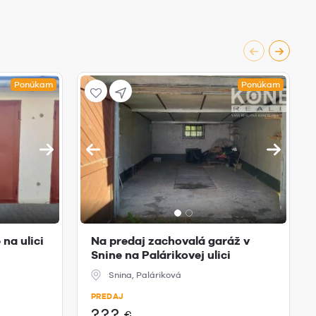
Ponúkam
Ponúkam
na ulici
Na predaj zachovalá garáž v
Snine na Palárikovej ulici
Snina, Paláriková
PREDAJ
???
€