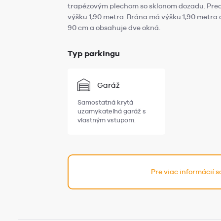
trapézovým plechom so sklonom dozadu. Predn
výšku 1,90 metra. Brána má výšku 1,90 metra 
90 cm a obsahuje dve okná.
Typ parkingu
Garáž
Samostatná krytá
uzamykateľná garáž s
vlastným vstupom.
Pre viac informácií 