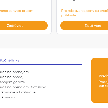
zenie ceny sa prosím
Pre zobrazenie ceny sa pros
prihláste.
Zistiť viac
Zistiť viac
itočné linky
ráž na prenájom
Prid
ráž na predaj
Prida
enájom garáže
parki
ráž na prenájom Bratislava
rkovanie v Bratislave
rkovisko