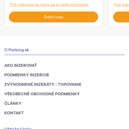
Pre zobrazenie ceny sa prosím prihláste.
Pre zob
Zistiť viac
O Parking.sk
AKO INZEROVAŤ
PODMIENKY INZERCIE
ZVÝHODNENÉ INZERÁTY - TOPOVANIE
VŠEOBECNÉ OBCHODNÉ PODMIENKY
ČLÁNKY
KONTAKT