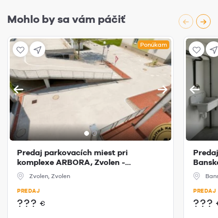
Mohlo by sa vám páčiť
Ponúkam
Predaj parkovacích miest pri
Predaj
komplexe ARBORA, Zvolen -...
Banske
Zvolen, Zvolen
Bans
PREDAJ
PREDAJ
???
???
€