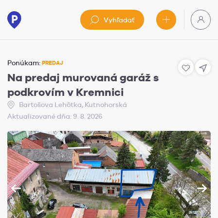
Vyhľadať
Ponúkam:
PREDAJ
Na predaj murovaná garáž s
podkrovím v Kremnici
Bartošova Lehôtka, Kutnohorská
Aktualizované dňa: 9. 8. 2026