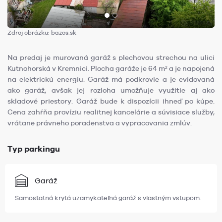
Zdroj obrázku: bazos.sk
Na predaj je murovaná garáž s plechovou strechou na ulici
Kutnohorská v Kremnici. Plocha garáže je 64 m² a je napojená
na elektrickú energiu. Garáž má podkrovie a je evidovaná
ako garáž, avšak jej rozloha umožňuje využitie aj ako
skladové priestory. Garáž bude k dispozícii ihneď po kúpe.
Cena zahŕňa províziu realitnej kancelárie a súvisiace služby,
vrátane právneho poradenstva a vypracovania zmlúv.
Typ parkingu
Garáž
Samostatná krytá uzamykateľná garáž s vlastným vstupom.