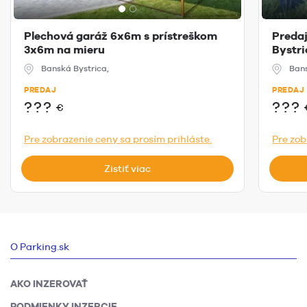
Plechová garáž 6x6m s prístreškom
Preda
3x6m na mieru
Bystri
Banská Bystrica,
Bans
PREDAJ
PREDAJ
???
???
€
Pre zobrazenie ceny sa prosím prihláste.
Pre zob
Zistiť viac
O Parking.sk
AKO INZEROVAŤ
PODMIENKY INZERCIE