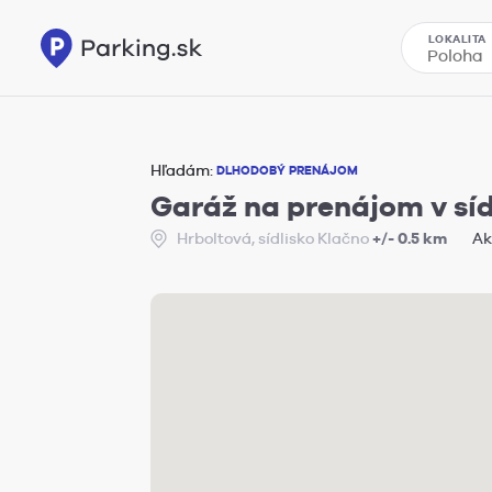
LOKALITA
Hľadám:
DLHODOBÝ PRENÁJOM
Garáž na prenájom v síd
Hrboltová, sídlisko Klačno
+/- 0.5 km
Ak