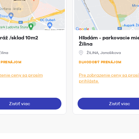
ráž /sklad 10m2
Hľadám - parkovacie mi
Žilina
Žilina
ŽILINA, Janošikova
 PRENÁJOM
DLHODOBÝ PRENÁJOM
zenie ceny sa prosím
Pre zobrazenie ceny sa pros
prihláste.
Zistiť viac
Zistiť viac