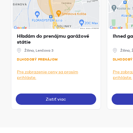
Hľadám do prenájmu garážové
Ihned ga
státie
Žilina, Lenčova 3
Žilina, 
DLHODOBÝ PRENÁJOM
DLHODOBÝ
Pre zobrazenie ceny sa prosím
Pre zobra
prihláste.
prihláste.
Zistiť viac