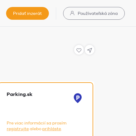
Pridať inzerát
Používateľská zóna
Parking.sk
Pre viac informácií sa prosím
registrujte
alebo
prihláste
.