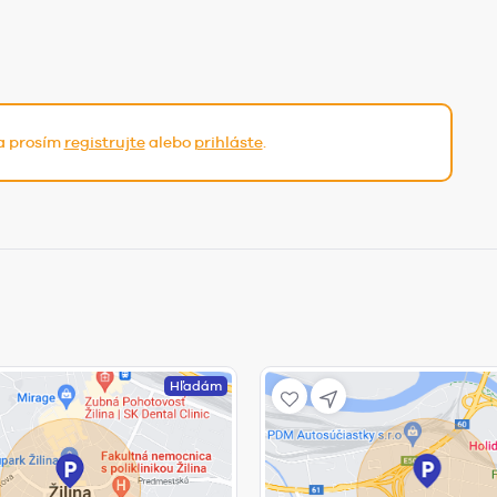
sa prosím
registrujte
alebo
prihláste
.
Hľadám