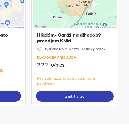
esto
Hľadám- Garáž na dlhodobý
prenájom KNM
Kysucké Nové Mesto, Dolinský potok
DLHODOBÝ PRENÁJOM
???
€/mes.
ím
Pre zobrazenie ceny sa prosím
prihláste.
Zistiť viac