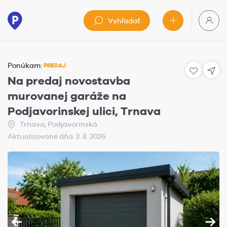
Vyhľadať
Ponúkam:
PREDAJ
Na predaj novostavba
murovanej garáže na
Podjavorinskej ulici, Trnava
Trnava, Podjavorinská
Aktualizované dňa: 2. 8. 2026