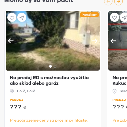
Ponúkam
Na predaj RD s možnosťou využitia
Na pr
ako sklad alebo garáž
Kukučí
Holíč, Holíč
Sere
PREDAJ
PREDAJ
???
???
€
Pre zobrazenie ceny sa prosím prihláste.
Pre zob