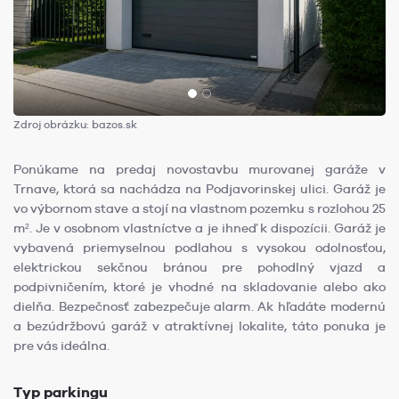
Zdroj obrázku: bazos.sk
Ponúkame na predaj novostavbu murovanej garáže v
Trnave, ktorá sa nachádza na Podjavorinskej ulici. Garáž je
vo výbornom stave a stojí na vlastnom pozemku s rozlohou 25
m². Je v osobnom vlastníctve a je ihneď k dispozícii. Garáž je
vybavená priemyselnou podlahou s vysokou odolnosťou,
elektrickou sekčnou bránou pre pohodlný vjazd a
podpivničením, ktoré je vhodné na skladovanie alebo ako
dielňa. Bezpečnosť zabezpečuje alarm. Ak hľadáte modernú
a bezúdržbovú garáž v atraktívnej lokalite, táto ponuka je
pre vás ideálna.
Typ parkingu