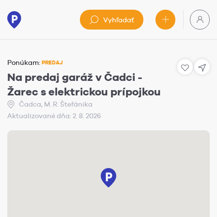
Vyhľadať
Ponúkam:
PREDAJ
Na predaj garáž v Čadci -
Žarec s elektrickou prípojkou
Čadca, M. R. Štefánika
Aktualizované dňa: 2. 8. 2026