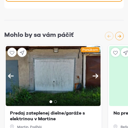
Mohlo by sa vám páčiť
Ponúkam
Predaj zateplenej dielne/garáže s
Na pre
elektrinou v Martine
Martin, Podháj
Beňo