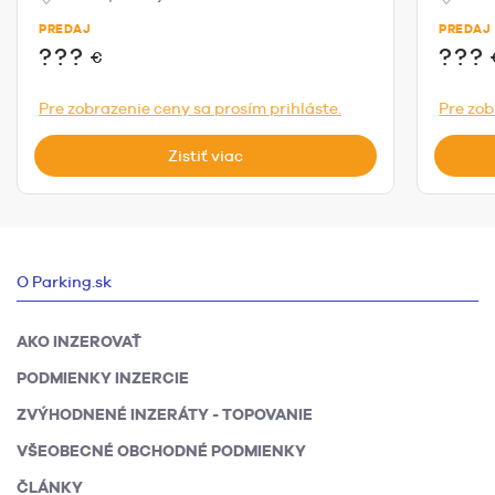
PREDAJ
PREDAJ
???
???
€
Pre zobrazenie ceny sa prosím prihláste.
Pre zob
Zistiť viac
O Parking.sk
AKO INZEROVAŤ
PODMIENKY INZERCIE
ZVÝHODNENÉ INZERÁTY - TOPOVANIE
VŠEOBECNÉ OBCHODNÉ PODMIENKY
ČLÁNKY