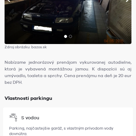
Zdroj obrázku: bazos.sk
Nabízame jednorázový prenájom vykurovanej autodielne,
ktorá je vybavená montážnou jamou. K dispozícii sú aj
umývadlo, toaleta a sprchy. Cena prenájmu na deň je 20 eur
bez DPH.
Vlastnosti parkingu
S vodou
Parking, najčastejšie garáž, s vlastným prívodom vody
dovnútra.