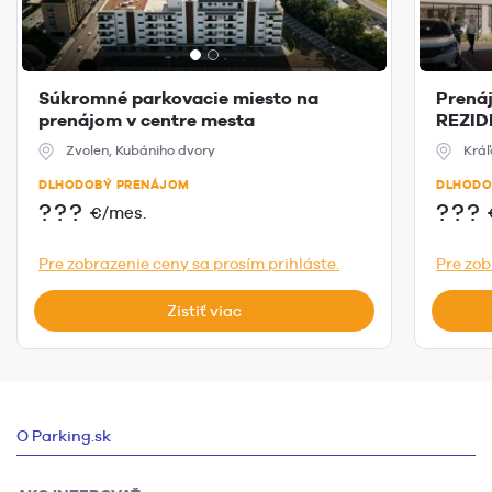
Súkromné parkovacie miesto na
Prená
prenájom v centre mesta
REZID
Zvolen, Kubániho dvory
Krá
DLHODOBÝ PRENÁJOM
DLHODO
???
???
€/mes.
Pre zobrazenie ceny sa prosím prihláste.
Pre zob
Zistiť viac
O Parking.sk