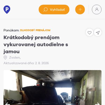
Vyhľadať
Ponúkam:
DLHODOBÝ PRENÁJOM
Krátkodobý prenájom
vykurovanej autodielne s
jamou
Zvolen,
Aktualizované dňa: 2. 8. 2026