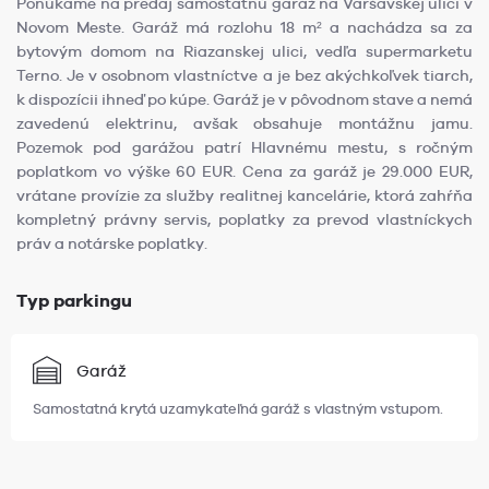
Ponúkame na predaj samostatnú garáž na Varšavskej ulici v
Novom Meste. Garáž má rozlohu 18 m² a nachádza sa za
bytovým domom na Riazanskej ulici, vedľa supermarketu
Terno. Je v osobnom vlastníctve a je bez akýchkoľvek tiarch,
k dispozícii ihneď po kúpe. Garáž je v pôvodnom stave a nemá
zavedenú elektrinu, avšak obsahuje montážnu jamu.
Pozemok pod garážou patrí Hlavnému mestu, s ročným
poplatkom vo výške 60 EUR. Cena za garáž je 29.000 EUR,
vrátane provízie za služby realitnej kancelárie, ktorá zahŕňa
kompletný právny servis, poplatky za prevod vlastníckych
práv a notárske poplatky.
Typ parkingu
Garáž
Samostatná krytá uzamykateľná garáž s vlastným vstupom.