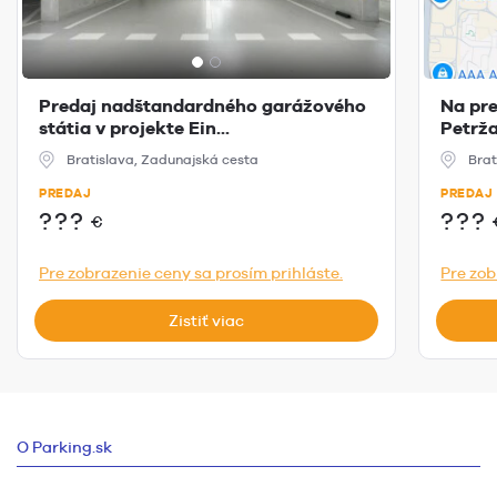
Predaj nadštandardného garážového
Na pre
státia v projekte Ein...
Petrža
Bratislava, Zadunajská cesta
Brat
PREDAJ
PREDAJ
???
???
€
Pre zobrazenie ceny sa prosím prihláste.
Pre zob
Zistiť viac
O Parking.sk