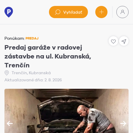
Vyhľadať
Ponúkam:
PREDAJ
Predaj garáže v radovej
zástavbe na ul. Kubranská,
Trenčín
Trenčín, Kubranská
Aktualizované dňa: 2. 8. 2026