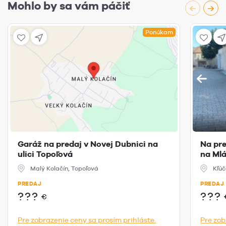
Mohlo by sa vám páčiť
Ponúkam
Garáž na predaj v Novej Dubnici na
Na pre
ulici Topoľová
na Mlá
Malý Kolačín, Topoľová
Kľúč
PREDAJ
PREDAJ
???
???
€
Pre zobrazenie ceny sa prosím prihláste.
Pre zob