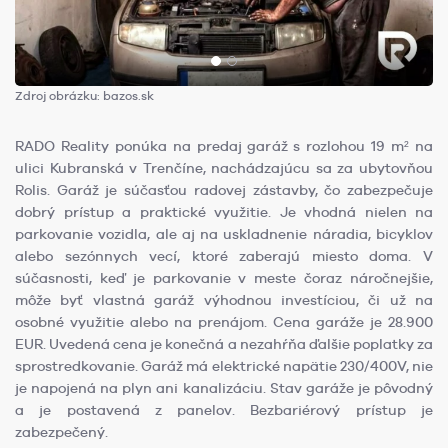
Zdroj obrázku: bazos.sk
RADO Reality ponúka na predaj garáž s rozlohou 19 m² na
ulici Kubranská v Trenčíne, nachádzajúcu sa za ubytovňou
Rolis. Garáž je súčasťou radovej zástavby, čo zabezpečuje
dobrý prístup a praktické využitie. Je vhodná nielen na
parkovanie vozidla, ale aj na uskladnenie náradia, bicyklov
alebo sezónnych vecí, ktoré zaberajú miesto doma. V
súčasnosti, keď je parkovanie v meste čoraz náročnejšie,
môže byť vlastná garáž výhodnou investíciou, či už na
osobné využitie alebo na prenájom. Cena garáže je 28.900
EUR. Uvedená cena je konečná a nezahŕňa ďalšie poplatky za
sprostredkovanie. Garáž má elektrické napätie 230/400V, nie
je napojená na plyn ani kanalizáciu. Stav garáže je pôvodný
a je postavená z panelov. Bezbariérový prístup je
zabezpečený.