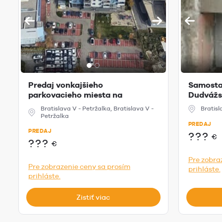
Predaj vonkajšieho
Samosta
parkovacieho miesta na
Dudvážsk
Budatínskej u...
Bratislava V - Petržalka, Bratislava V -
Bratis
Petržalka
PREDAJ
PREDAJ
???
€
???
€
Pre zobra
Pre zobrazenie ceny sa prosím
prihláste.
prihláste.
Zistiť viac