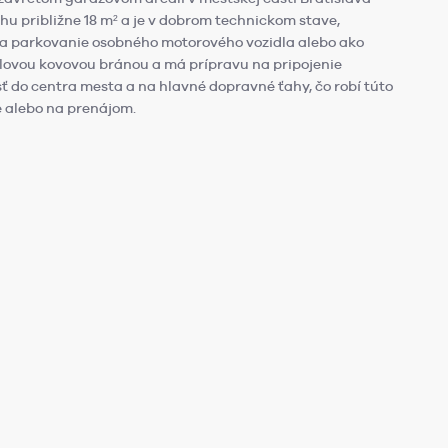
ohu približne 18 m² a je v dobrom technickom stave,
na parkovanie osobného motorového vozidla alebo ako
dlovou kovovou bránou a má prípravu na pripojenie
ť do centra mesta a na hlavné dopravné ťahy, čo robí túto
e alebo na prenájom.