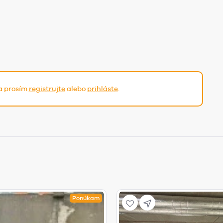
sa prosím
registrujte
alebo
prihláste
.
Ponúkam