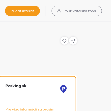
Pridať inzerát
Používateľská zóna
Parking.sk
Pre viac informácií sa prosím