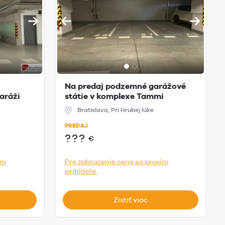
Na predaj podzemné garážové
aráži
státie v komplexe Tammi
Bratislava, Pri Hrubej lúke
PREDAJ
???
€
ím
Pre zobrazenie ceny sa prosím
prihláste.
Zistiť viac