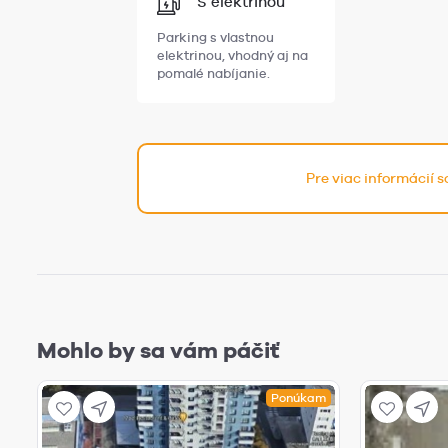
S elektrinou
Parking s vlastnou
elektrinou, vhodný aj na
pomalé nabíjanie.
Pre viac informácií 
Mohlo by sa vám páčiť
Ponúkam