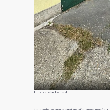
Zdroj obrázku: bazos.sk
Na predaj je murovaná garáž umiestnená v uz