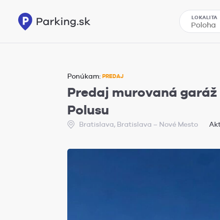
LOKALITA
Ponúkam:
PREDAJ
Predaj murovaná garáž v
Polusu
Bratislava, Bratislava – Nové Mesto
Akt