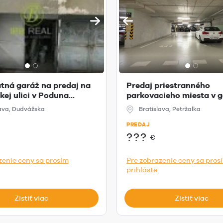
tná garáž na predaj na
Predaj priestranného
ej ulici v Poduna...
parkovacieho miesta v g
EINPA...
lava, Dudvážska
Bratislava, Petržalka
PREDAJ
???
€
zenie ceny sa prosím
Pre zobrazenie ceny sa pros
prihláste.
Zistiť viac
Zistiť viac