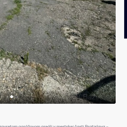
avretom garážovom areáli v mestskej časti Bratislava –