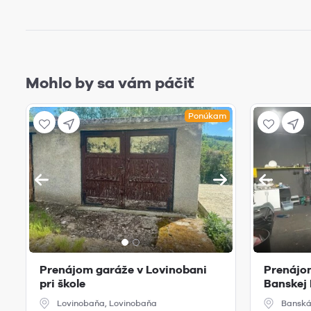
Mohlo by sa vám páčiť
Ponúkam
Prenájom garáže v Lovinobani
Prenájom
pri škole
Banskej 
Lovinobaňa, Lovinobaňa
Banská 