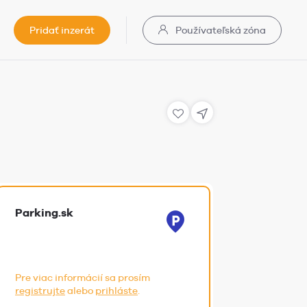
Pridať inzerát
Používateľská zóna
Parking.sk
Pre viac informácií sa prosím
registrujte
alebo
prihláste
.