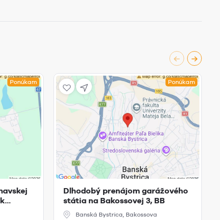
Ponúkam
Ponúkam
mavskej
Dlhodobý prenájom garážového
...
státia na Bakossovej 3, BB
Banská Bystrica, Bakossova