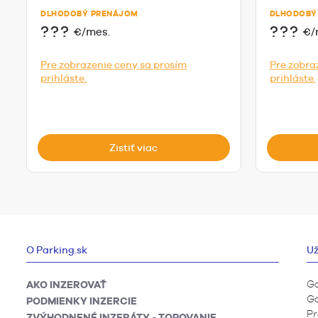
DLHODOBÝ PRENÁJOM
DLHODOBÝ
???
???
€/mes.
€/
Pre zobrazenie ceny sa prosím
Pre zobra
prihláste.
prihláste.
Zistiť viac
O Parking.sk
Už
Ga
AKO INZEROVAŤ
Ga
PODMIENKY INZERCIE
Pr
ZVÝHODNENÉ INZERÁTY - TOPOVANIE