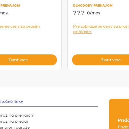
 PRENÁJOM
DLHODOBÝ PRENÁJOM
???
mes.
€/mes.
zenie ceny sa prosím
Pre zobrazenie ceny sa pros
prihláste.
Zistiť viac
Zistiť viac
itočné linky
ráž na prenájom
Prid
ráž na predaj
Prida
enájom garáže