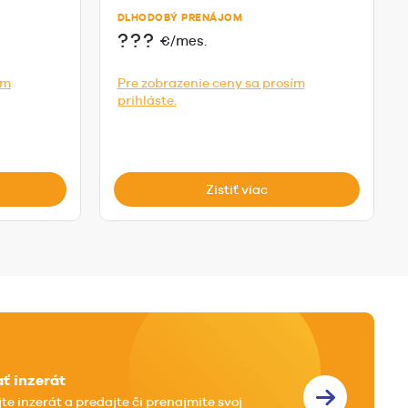
DLHODOBÝ PRENÁJOM
???
€/mes.
ím
Pre zobrazenie ceny sa prosím
prihláste.
Zistiť viac
ať inzerát
jte inzerát a predajte či prenajmite svoj