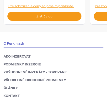
Pre zobrazenie ceny sa prosím prihláste.
Pre zob
Zistiť viac
O Parking.sk
AKO INZEROVAŤ
PODMIENKY INZERCIE
ZVÝHODNENÉ INZERÁTY - TOPOVANIE
VŠEOBECNÉ OBCHODNÉ PODMIENKY
ČLÁNKY
KONTAKT