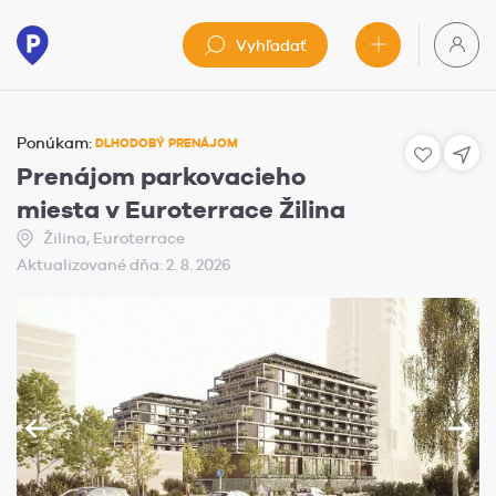
Vyhľadať
Ponúkam:
DLHODOBÝ PRENÁJOM
Prenájom parkovacieho
miesta v Euroterrace Žilina
Žilina, Euroterrace
Aktualizované dňa: 2. 8. 2026