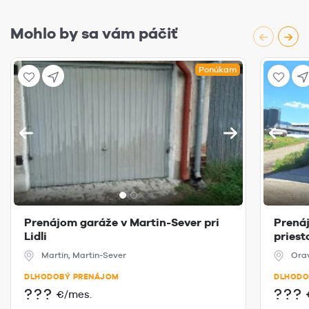
Mohlo by sa vám páčiť
Ponúkam
Prenájom garáže v Martin-Sever pri
Prená
Lidli
priest
Martin, Martin-Sever
Ora
DLHODOBÝ PRENÁJOM
DLHODO
???
???
€/mes.