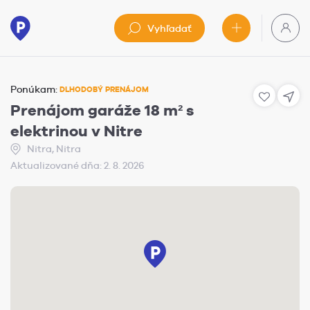
Vyhľadať
Ponúkam:
DLHODOBÝ PRENÁJOM
Prenájom garáže 18 m² s
elektrinou v Nitre
Nitra, Nitra
Aktualizované dňa: 2. 8. 2026