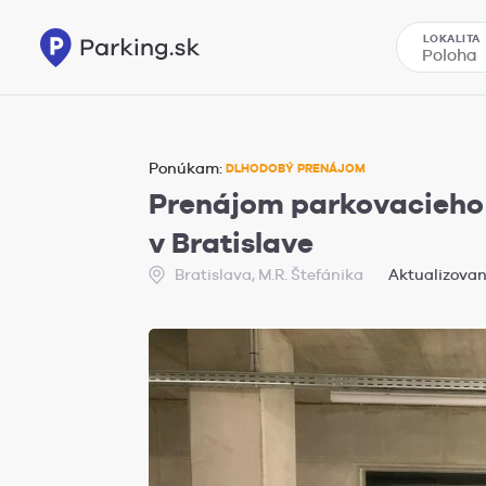
LOKALITA
Ponúkam:
DLHODOBÝ PRENÁJOM
Prenájom parkovacieho m
v Bratislave
Bratislava, M.R. Štefánika
Aktualizované