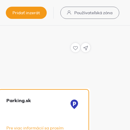
Pridať inzerát
Používateľská zóna
Parking.sk
Pre viac informácií sa prosím