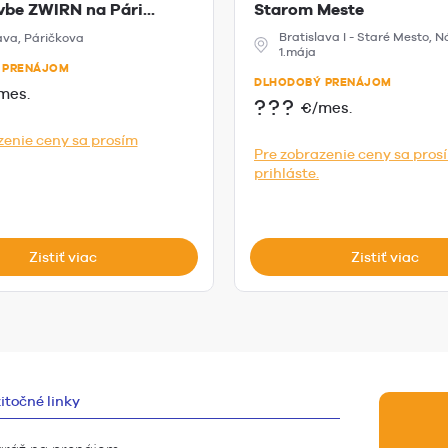
be ZWIRN na Pári...
Starom Meste
Bratislava I - Staré Mesto, 
ava, Páričkova
1.mája
 PRENÁJOM
DLHODOBÝ PRENÁJOM
mes.
???
€/mes.
zenie ceny sa prosím
Pre zobrazenie ceny sa pros
prihláste.
Zistiť viac
Zistiť viac
itočné linky