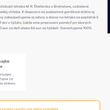
kosti letiska M. R. Štefánika v Bratislave, vzdialené
pešej chôdze. K dispozícii sú podzemné garážové státia aj
by zabezpečujeme aj odvoz a dovoz na letisko za poplatok 5
7 dní v týždni, takže sme pripravení pomôcť pri skorých
10 eur za deň alebo 60 eur za týždeň. Garantujeme 100%
ajšie
ie
d holým
čajne za
bo bránou.
sa prosím
registrujte
alebo
prihláste
.