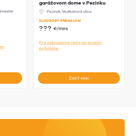
garážovom dome v Pezinku
Námestie
Pezinok, Muškátová ulica
DLHODOBÝ PRENÁJOM
???
€/mes.
Pre zobrazenie ceny sa prosím
ím
prihláste.
Zistiť viac