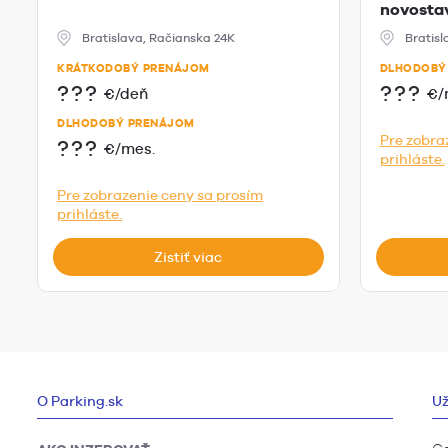
novostav
Bratislava, Račianska 24K
Bratisl
KRÁTKODOBÝ PRENÁJOM
DLHODOBÝ
???
???
€/deň
€/
DLHODOBÝ PRENÁJOM
Pre zobra
???
€/mes.
prihláste.
Pre zobrazenie ceny sa prosím
prihláste.
Zistiť viac
O Parking.sk
Už