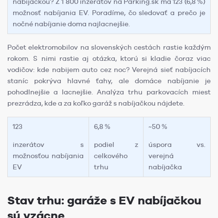
nabíjačkou? Z 1 800 inzerátov na Parking.sk má 123 (6,8 %)
možnosť nabíjania EV. Poradíme, čo sledovať a prečo je
nočné nabíjanie doma najlacnejšie.
Počet elektromobilov na slovenských cestách rastie každým
rokom. S nimi rastie aj otázka, ktorú si kladie čoraz viac
vodičov: kde nabijem auto cez noc? Verejná sieť nabíjacích
staníc pokrýva hlavné ťahy, ale domáce nabíjanie je
pohodlnejšie a lacnejšie. Analýza trhu parkovacích miest
prezrádza, kde a za koľko garáž s nabíjačkou nájdete.
123
6,8 %
~50 %
inzerátov s
podiel z
úspora vs.
možnosťou nabíjania
celkového
verejná
EV
trhu
nabíjačka
Stav trhu: garáže s EV nabíjačkou
sú vzácne