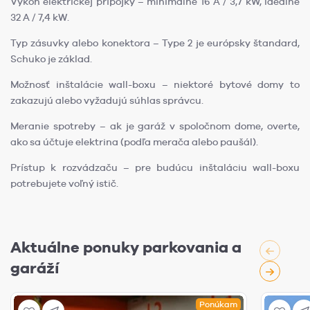
Výkon elektrickej prípojky – minimálne 16 A / 3,7 kW, ideálne
32 A / 7,4 kW.
Typ zásuvky alebo konektora – Type 2 je európsky štandard,
Schuko je základ.
Možnosť inštalácie wall-boxu – niektoré bytové domy to
zakazujú alebo vyžadujú súhlas správcu.
Meranie spotreby – ak je garáž v spoločnom dome, overte,
ako sa účtuje elektrina (podľa merača alebo paušál).
Prístup k rozvádzaču – pre budúcu inštaláciu wall-boxu
potrebujete voľný istič.
Aktuálne ponuky parkovania a
garáží
Ponúkam