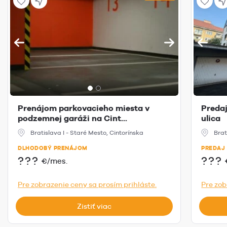
Prenájom parkovacieho miesta v
Predaj
podzemnej garáži na Cint...
ulica
Bratislava I - Staré Mesto, Cintorínska
Brat
DLHODOBÝ PRENÁJOM
PREDAJ
???
???
€/mes.
Pre zobrazenie ceny sa prosím prihláste.
Pre zob
Zistiť viac