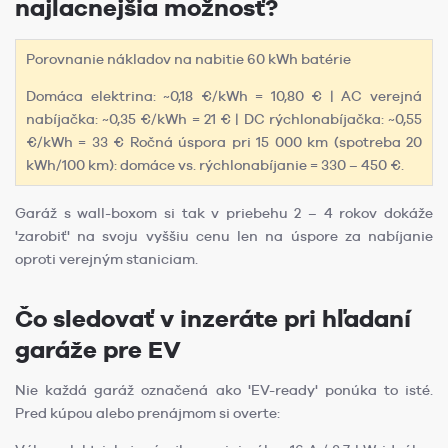
najlacnejšia možnosť?
Porovnanie nákladov na nabitie 60 kWh batérie
Domáca elektrina: ~0,18 €/kWh = 10,80 € | AC verejná
nabíjačka: ~0,35 €/kWh = 21 € | DC rýchlonabíjačka: ~0,55
€/kWh = 33 € Ročná úspora pri 15 000 km (spotreba 20
kWh/100 km): domáce vs. rýchlonabíjanie = 330 – 450 €.
Garáž s wall-boxom si tak v priebehu 2 – 4 rokov dokáže
'zarobiť' na svoju vyššiu cenu len na úspore za nabíjanie
oproti verejným staniciam.
Čo sledovať v inzeráte pri hľadaní
garáže pre EV
Nie každá garáž označená ako 'EV-ready' ponúka to isté.
Pred kúpou alebo prenájmom si overte: