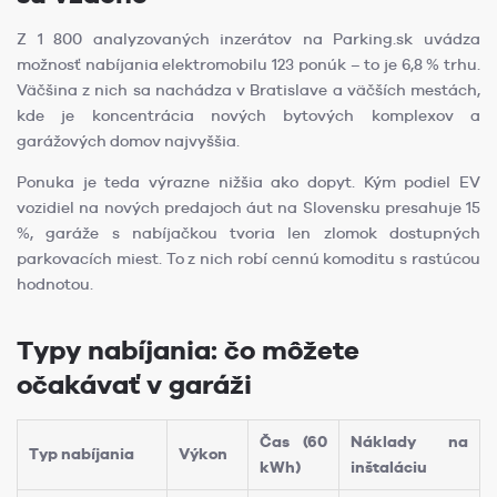
Z 1 800 analyzovaných inzerátov na Parking.sk uvádza
možnosť nabíjania elektromobilu 123 ponúk – to je 6,8 % trhu.
Väčšina z nich sa nachádza v Bratislave a väčších mestách,
kde je koncentrácia nových bytových komplexov a
garážových domov najvyššia.
Ponuka je teda výrazne nižšia ako dopyt. Kým podiel EV
vozidiel na nových predajoch áut na Slovensku presahuje 15
%, garáže s nabíjačkou tvoria len zlomok dostupných
parkovacích miest. To z nich robí cennú komoditu s rastúcou
hodnotou.
Typy nabíjania: čo môžete
očakávať v garáži
Čas (60
Náklady na
Typ nabíjania
Výkon
kWh)
inštaláciu