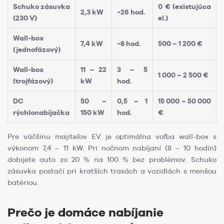
Schuko zásuvka
0 € (existujúca
2,3 kW
~26 hod.
(230 V)
el.)
Wall-box
7,4 kW
~8 hod.
500 – 1 200 €
(jednofázový)
Wall-box
11 – 22
3 – 5
1 000 – 2 500 €
(trojfázový)
kW
hod.
DC
50 –
0,5 – 1
15 000 – 50 000
rýchlonabíjačka
150 kW
hod.
€
Pre väčšinu majiteľov EV je optimálna voľba wall-box s
výkonom 7,4 – 11 kW. Pri nočnom nabíjaní (8 – 10 hodín)
dobijete auto zo 20 % na 100 % bez problémov. Schuko
zásuvka postačí pri kratších trasách a vozidlách s menšou
batériou.
Prečo je domáce nabíjanie