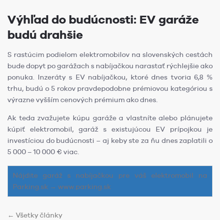
Výhľad do budúcnosti: EV garáže
budú drahšie
S rastúcim podielom elektromobilov na slovenských cestách
bude dopyt po garážach s nabíjačkou narastať rýchlejšie ako
ponuka. Inzeráty s EV nabíjačkou, ktoré dnes tvoria 6,8 %
trhu, budú o 5 rokov pravdepodobne prémiovou kategóriou s
výrazne vyšším cenových prémium ako dnes.
Ak teda zvažujete kúpu garáže a vlastníte alebo plánujete
kúpiť elektromobil, garáž s existujúcou EV prípojkou je
investíciou do budúcnosti – aj keby ste za ňu dnes zaplatili o
5 000 – 10 000 € viac.
Nájdite garáž s nabíjačkou pre váš elektromobil na
Parking.sk → www.parking.sk
← Všetky články