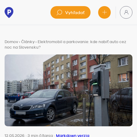
Vyhľadať
Domov
›
Články
›
Elektromobil a parkovanie: kde nabiť auto cez
noc na Slovensku?
12.05.2026
·
3 min čítania
·
Markdown verzia