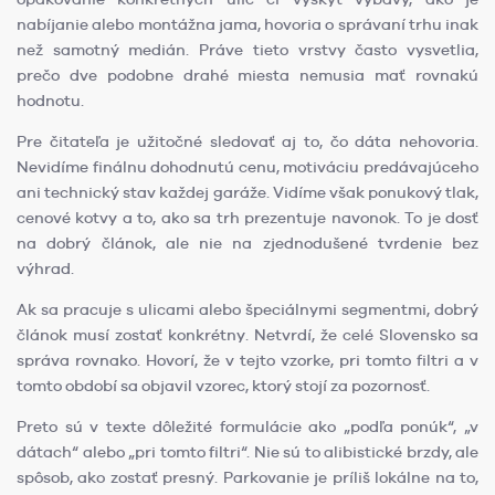
nabíjanie alebo montážna jama, hovoria o správaní trhu inak
než samotný medián. Práve tieto vrstvy často vysvetlia,
prečo dve podobne drahé miesta nemusia mať rovnakú
hodnotu.
Pre čitateľa je užitočné sledovať aj to, čo dáta nehovoria.
Nevidíme finálnu dohodnutú cenu, motiváciu predávajúceho
ani technický stav každej garáže. Vidíme však ponukový tlak,
cenové kotvy a to, ako sa trh prezentuje navonok. To je dosť
na dobrý článok, ale nie na zjednodušené tvrdenie bez
výhrad.
Ak sa pracuje s ulicami alebo špeciálnymi segmentmi, dobrý
článok musí zostať konkrétny. Netvrdí, že celé Slovensko sa
správa rovnako. Hovorí, že v tejto vzorke, pri tomto filtri a v
tomto období sa objavil vzorec, ktorý stojí za pozornosť.
Preto sú v texte dôležité formulácie ako „podľa ponúk“, „v
dátach“ alebo „pri tomto filtri“. Nie sú to alibistické brzdy, ale
spôsob, ako zostať presný. Parkovanie je príliš lokálne na to,