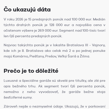
Čo ukazujú dáta
V roku 2026 je 15 predajných ponúk nad 100 000 eur. Medián
týchto drahých ponúk je 128 000 eur a najvyššia cena v
očistenom výbere je 269 000 eur. Segment nad 100-tisíc tvorí
len 0,6 percenta predajných ponúk.
Najviac takýchto ponúk je v lokalite Bratislava III - Vajnory,
kde ich je 8. Bratislava ako celok má 2 a po jednej ponuke
majú Komárno, Piešťany, Prešov, Veľký Šariš a Žilina.
Prečo je to dôležité
Luxusné a špeciálne garáže sú skvelé pre titulky, ale zlé pre
opis bežného trhu. Ak segment tvorí 0,6 percenta ponúk,
nemožno z neho vyvodzovať, že garáže bežne stoja
šesťciferné sumy.
Zároveň nejde o nezmyselné údaje. Ukazujú, že v parkovaní