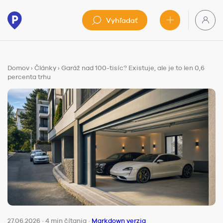
Vyhľadať
Domov
›
Články
›
Garáž nad 100-tisíc? Existuje, ale je to len 0,6
percenta trhu
27.06.2026
·
4 min čítania
·
Markdown verzia