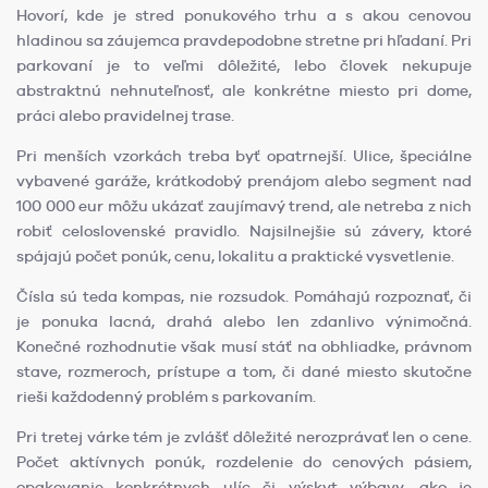
Hovorí, kde je stred ponukového trhu a s akou cenovou
hladinou sa záujemca pravdepodobne stretne pri hľadaní. Pri
parkovaní je to veľmi dôležité, lebo človek nekupuje
abstraktnú nehnuteľnosť, ale konkrétne miesto pri dome,
práci alebo pravidelnej trase.
Pri menších vzorkách treba byť opatrnejší. Ulice, špeciálne
vybavené garáže, krátkodobý prenájom alebo segment nad
100 000 eur môžu ukázať zaujímavý trend, ale netreba z nich
robiť celoslovenské pravidlo. Najsilnejšie sú závery, ktoré
spájajú počet ponúk, cenu, lokalitu a praktické vysvetlenie.
Čísla sú teda kompas, nie rozsudok. Pomáhajú rozpoznať, či
je ponuka lacná, drahá alebo len zdanlivo výnimočná.
Konečné rozhodnutie však musí stáť na obhliadke, právnom
stave, rozmeroch, prístupe a tom, či dané miesto skutočne
rieši každodenný problém s parkovaním.
Pri tretej várke tém je zvlášť dôležité nerozprávať len o cene.
Počet aktívnych ponúk, rozdelenie do cenových pásiem,
opakovanie konkrétnych ulíc či výskyt výbavy, ako je