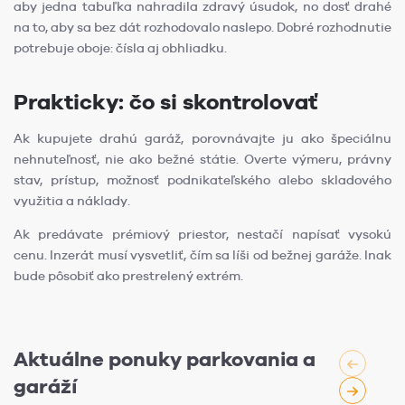
aby jedna tabuľka nahradila zdravý úsudok, no dosť drahé
na to, aby sa bez dát rozhodovalo naslepo. Dobré rozhodnutie
potrebuje oboje: čísla aj obhliadku.
Prakticky: čo si skontrolovať
Ak kupujete drahú garáž, porovnávajte ju ako špeciálnu
nehnuteľnosť, nie ako bežné státie. Overte výmeru, právny
stav, prístup, možnosť podnikateľského alebo skladového
využitia a náklady.
Ak predávate prémiový priestor, nestačí napísať vysokú
cenu. Inzerát musí vysvetliť, čím sa líši od bežnej garáže. Inak
bude pôsobiť ako prestrelený extrém.
Aktuálne ponuky parkovania a
garáží