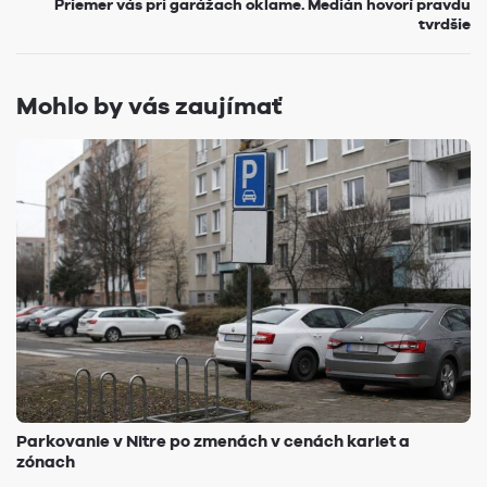
Priemer vás pri garážach oklame. Medián hovorí pravdu
tvrdšie
Mohlo by vás zaujímať
Parkovanie v Nitre po zmenách v cenách kariet a
zónach