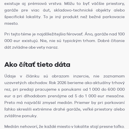
existuje aj prémiová vrstva. Môžu to byť väčšie priestory,
garáže pre viac áut, skladovo-technické objekty alebo
špecifické lokality. To je iný produkt než bežné parkovacie
miesto.
Pri tejto téme je najdôležitejšia férovosť. Áno, garáže nad 100
000 eur existujú. Nie, nie sú typickým trhom. Dobré čítanie
dát zvládne obe vety naraz.
Ako čítať tieto dáta
Údaje v článku sú obrazom inzercie, nie zoznamom
uzavretých obchodov. Rok 2026 berieme ako aktuálny trhový
rez, pri predaji pracujeme s ponukami od 1 000 do 600 000
eur a pri dlhodobom prenájme od 5 do 1 000 eur mesačne.
Preto má najväčší zmysel medián. Priemer by pri parkovaní
ľahko skreslili extrémne drahé garáže, veľké priestory alebo
zvláštne ponuky.
Medián nehovorí, že každé miesto v lokalite stojí presne toľko.