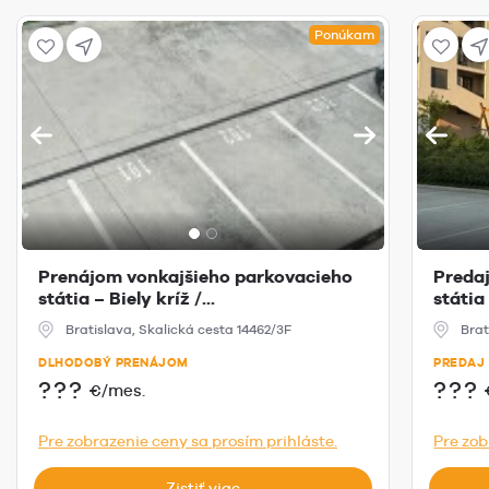
Ponúkam
Prenájom vonkajšieho parkovacieho
Preda
státia – Biely kríž /...
státia
Bratislava, Skalická cesta 14462/3F
Brat
DLHODOBÝ PRENÁJOM
PREDAJ
???
???
€/mes.
Pre zobrazenie ceny sa prosím prihláste.
Pre zob
Zistiť viac