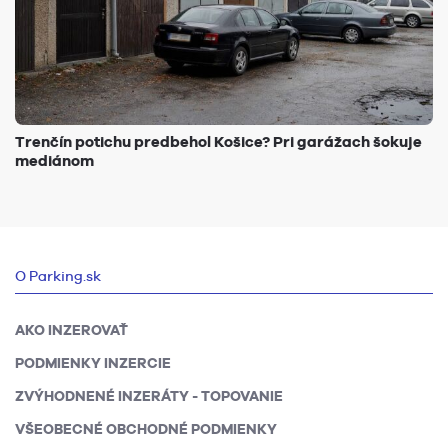
Trenčín potichu predbehol Košice? Pri garážach šokuje
mediánom
O Parking.sk
AKO INZEROVAŤ
PODMIENKY INZERCIE
ZVÝHODNENÉ INZERÁTY - TOPOVANIE
VŠEOBECNÉ OBCHODNÉ PODMIENKY