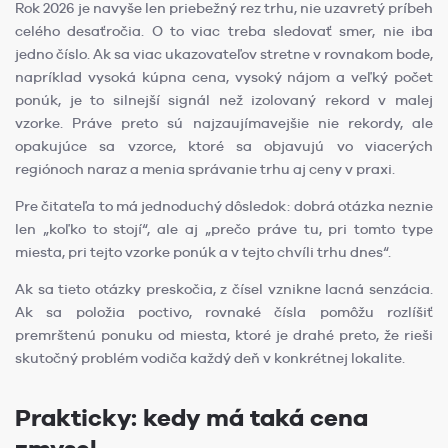
Rok 2026 je navyše len priebežný rez trhu, nie uzavretý príbeh
celého desaťročia. O to viac treba sledovať smer, nie iba
jedno číslo. Ak sa viac ukazovateľov stretne v rovnakom bode,
napríklad vysoká kúpna cena, vysoký nájom a veľký počet
ponúk, je to silnejší signál než izolovaný rekord v malej
vzorke. Práve preto sú najzaujímavejšie nie rekordy, ale
opakujúce sa vzorce, ktoré sa objavujú vo viacerých
regiónoch naraz a menia správanie trhu aj ceny v praxi.
Pre čitateľa to má jednoduchý dôsledok: dobrá otázka neznie
len „koľko to stojí“, ale aj „prečo práve tu, pri tomto type
miesta, pri tejto vzorke ponúk a v tejto chvíli trhu dnes“.
Ak sa tieto otázky preskočia, z čísel vznikne lacná senzácia.
Ak sa položia poctivo, rovnaké čísla pomôžu rozlíšiť
premrštenú ponuku od miesta, ktoré je drahé preto, že rieši
skutočný problém vodiča každý deň v konkrétnej lokalite.
Prakticky: kedy má taká cena