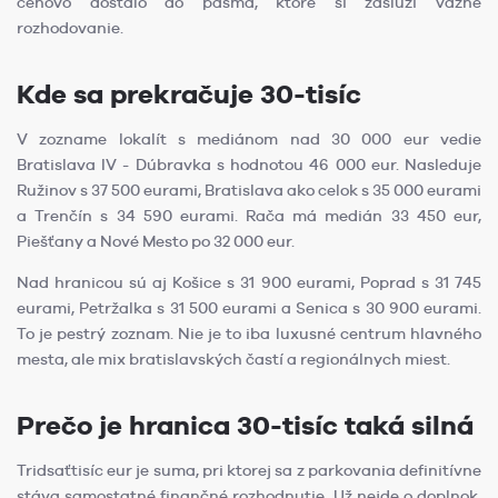
cenovo dostalo do pásma, ktoré si zaslúži vážne
rozhodovanie.
Kde sa prekračuje 30-tisíc
V zozname lokalít s mediánom nad 30 000 eur vedie
Bratislava IV - Dúbravka s hodnotou 46 000 eur. Nasleduje
Ružinov s 37 500 eurami, Bratislava ako celok s 35 000 eurami
a Trenčín s 34 590 eurami. Rača má medián 33 450 eur,
Piešťany a Nové Mesto po 32 000 eur.
Nad hranicou sú aj Košice s 31 900 eurami, Poprad s 31 745
eurami, Petržalka s 31 500 eurami a Senica s 30 900 eurami.
To je pestrý zoznam. Nie je to iba luxusné centrum hlavného
mesta, ale mix bratislavských častí a regionálnych miest.
Prečo je hranica 30-tisíc taká silná
Tridsaťtisíc eur je suma, pri ktorej sa z parkovania definitívne
stáva samostatné finančné rozhodnutie. Už nejde o doplnok,