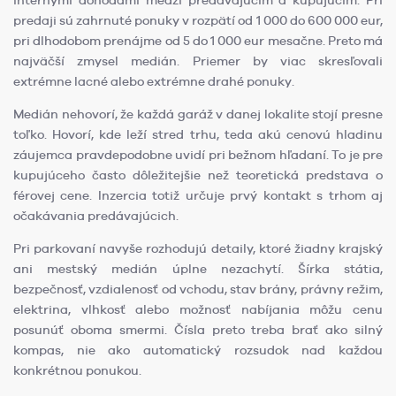
internými dohodami medzi predávajúcim a kupujúcim. Pri
predaji sú zahrnuté ponuky v rozpätí od 1 000 do 600 000 eur,
pri dlhodobom prenájme od 5 do 1 000 eur mesačne. Preto má
najväčší zmysel medián. Priemer by viac skresľovali
extrémne lacné alebo extrémne drahé ponuky.
Medián nehovorí, že každá garáž v danej lokalite stojí presne
toľko. Hovorí, kde leží stred trhu, teda akú cenovú hladinu
záujemca pravdepodobne uvidí pri bežnom hľadaní. To je pre
kupujúceho často dôležitejšie než teoretická predstava o
férovej cene. Inzercia totiž určuje prvý kontakt s trhom aj
očakávania predávajúcich.
Pri parkovaní navyše rozhodujú detaily, ktoré žiadny krajský
ani mestský medián úplne nezachytí. Šírka státia,
bezpečnosť, vzdialenosť od vchodu, stav brány, právny režim,
elektrina, vlhkosť alebo možnosť nabíjania môžu cenu
posunúť oboma smermi. Čísla preto treba brať ako silný
kompas, nie ako automatický rozsudok nad každou
konkrétnou ponukou.