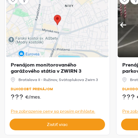
Prenájom monitorovaného
Prená
garážového státia v ZWIRN 3
parkov
Bratislava II - Ružinov, Svätoplukova Zwirn 3
Brat
DLHODOBÝ PRENÁJOM
DLHODO
???
???
€/mes.
Pre zobrazenie ceny sa prosím prihláste.
Pre zob
Zistiť viac