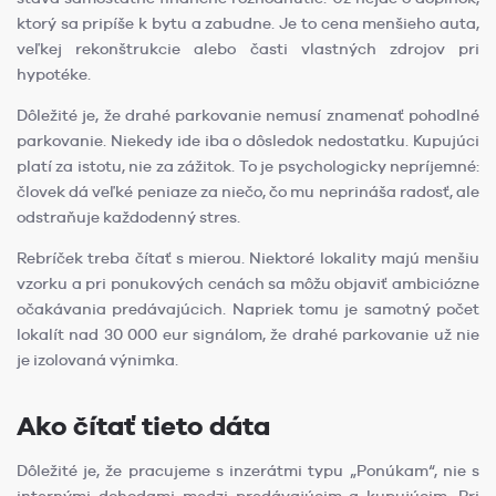
ktorý sa pripíše k bytu a zabudne. Je to cena menšieho auta,
veľkej rekonštrukcie alebo časti vlastných zdrojov pri
hypotéke.
Dôležité je, že drahé parkovanie nemusí znamenať pohodlné
parkovanie. Niekedy ide iba o dôsledok nedostatku. Kupujúci
platí za istotu, nie za zážitok. To je psychologicky nepríjemné:
človek dá veľké peniaze za niečo, čo mu neprináša radosť, ale
odstraňuje každodenný stres.
Rebríček treba čítať s mierou. Niektoré lokality majú menšiu
vzorku a pri ponukových cenách sa môžu objaviť ambiciózne
očakávania predávajúcich. Napriek tomu je samotný počet
lokalít nad 30 000 eur signálom, že drahé parkovanie už nie
je izolovaná výnimka.
Ako čítať tieto dáta
Dôležité je, že pracujeme s inzerátmi typu „Ponúkam“, nie s