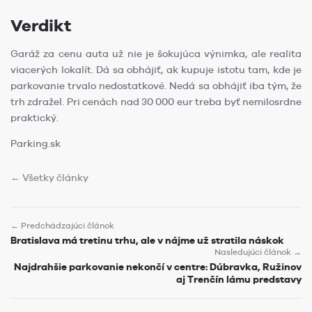
Verdikt
Garáž za cenu auta už nie je šokujúca výnimka, ale realita
viacerých lokalít. Dá sa obhájiť, ak kupuje istotu tam, kde je
parkovanie trvalo nedostatkové. Nedá sa obhájiť iba tým, že
trh zdražel. Pri cenách nad 30 000 eur treba byť nemilosrdne
praktický.
Parking.sk
← Všetky články
← Predchádzajúci článok
Bratislava má tretinu trhu, ale v nájme už stratila náskok
Nasledujúci článok →
Najdrahšie parkovanie nekončí v centre: Dúbravka, Ružinov
aj Trenčín lámu predstavy