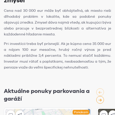
zmysel
Cena nad 30 000 eur môže byť obhájiteľná, ak miesto rieši
dlhodobý problém v lokalite, kde sa podobné ponuky
objavujú zriedka. Zmysel dáva najmä vtedy, ak kupujúci býva
alebo pracuje v bezprostrednej blízkosti a alternatíva je
každodenné hľadanie miesta.
Pri investícii treba byť prísnejší. Ak je kúpna cena 35 000 eur
a nájom 100 eur mesačne, hrubý ročný výnos je pred
nákladmi približne 3,4 percenta. To nemusí stačiť každému.
Investor musí rátať s poplatkami, neobsadenosťou a tým, že
peniaze viaže do veľmi špecifickej nehnuteľnosti.
Aktuálne ponuky parkovania a
garáží
Ponúkam