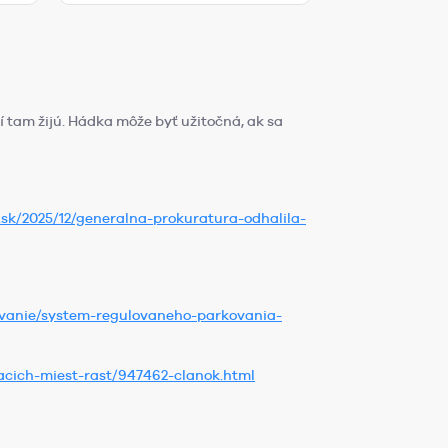
í tam žijú. Hádka môže byť užitočná, ak sa
r.sk/2025/12/generalna-prokuratura-odhalila-
ovanie/system-regulovaneho-parkovania-
acich-miest-rast/947462-clanok.html