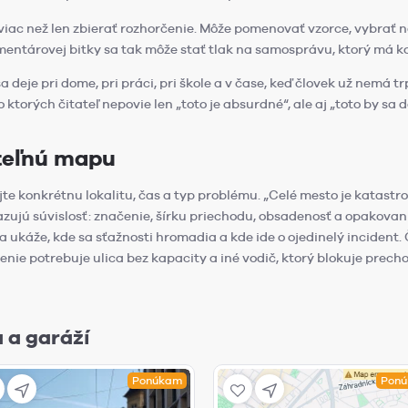
ac než len zbierať rozhorčenie. Môže pomenovať vzorce, vybrať na
komentárovej bitky sa tak môže stať tlak na samosprávu, ktorý má 
deje pri dome, pri práci, pri škole a v čase, keď človek už nemá trp
 ktorých čitateľ nepovie len „toto je absurdné“, ale aj „toto by sa d
iteľnú mapu
e konkrétnu lokalitu, čas a typ problému. „Celé mesto je katastrofa
azujú súvislosť: značenie, šírku priechodu, obsadenosť a opakova
 ukáže, kde sa sťažnosti hromadia a kde ide o ojedinelý incident. 
ie potrebuje ulica bez kapacity a iné vodič, ktorý blokuje prechod
 a garáží
Ponúkam
Pon