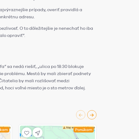
jvýraznejšie prípady, overiť pravidlá a
konkrétnu adresu.
ezlivosť. O to dôležitejšie je nenechať ho iba
alo opraviť“.
“ sa nedá riešiť, „ulica po 18:30 blokuje
nie problému. Mestá by mali zbierať podnety
Čitatelia by mali rozlišovať medzi
, hoci voľné miesto je o sto metrov ďalej.
úkam
Ponúkam