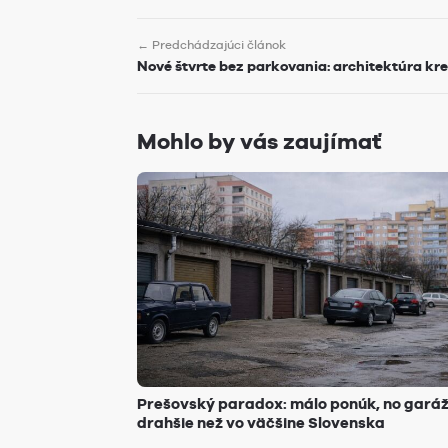
← Predchádzajúci článok
Nové štvrte bez parkovania: architektúra kres
Mohlo by vás zaujímať
Prešovský paradox: málo ponúk, no gará
drahšie než vo väčšine Slovenska