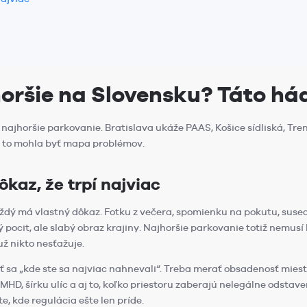
horšie na Slovensku? Táto h
ajhoršie parkovanie. Bratislava ukáže PAAS, Košice sídliská, Tren
y to mohla byť mapa problémov.
kaz, že trpí najviac
ždý má vlastný dôkaz. Fotku z večera, spomienku na pokutu, suseda
ý pocit, ale slabý obraz krajiny. Najhoršie parkovanie totiž nemusí 
už nikto nesťažuje.
ať sa „kde ste sa najviac nahnevali“. Treba merať obsadenosť mie
MHD, šírku ulíc a aj to, koľko priestoru zaberajú nelegálne odstaven
, kde regulácia ešte len príde.