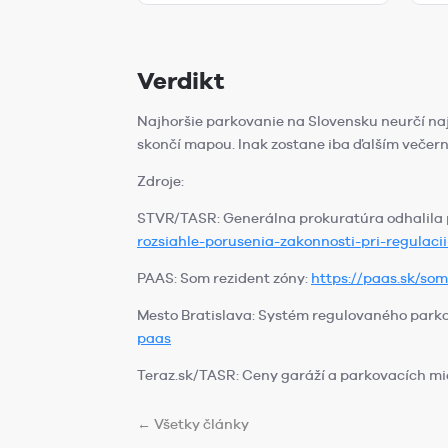
Verdikt
Najhoršie parkovanie na Slovensku neurčí najh
skončí mapou. Inak zostane iba ďalším večern
Zdroje:
STVR/TASR: Generálna prokuratúra odhalila p
rozsiahle-porusenia-zakonnosti-pri-regulaci
PAAS: Som rezident zóny:
https://paas.sk/som
Mesto Bratislava: Systém regulovaného park
paas
Teraz.sk/TASR: Ceny garáží a parkovacích mi
← Všetky články