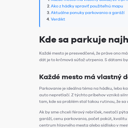
Ako z hádky spraviť použiteľnú mapu
Aktuálne ponuky parkovania a garáží
Verdikt
Kde sa parkuje naj
Každé mesto je presvedčené, že práve ono má n
dát je to krčmová súťaž utrpenia. S dátami b
Každé mesto má vlastný dô
Parkovanie je ideálna téma na hádku, lebo ka
auto nepretlačí. Z týchto príbehov vzniká siln
tam, kde sa problém stal takou rutinou, že sa 
Ak by sme chceli férový rebríček, nestačí pýt
garáží, cenu parkovania, počet pokút, kvalitu 
centrum hlavného mesta alebo sídlisko v meste