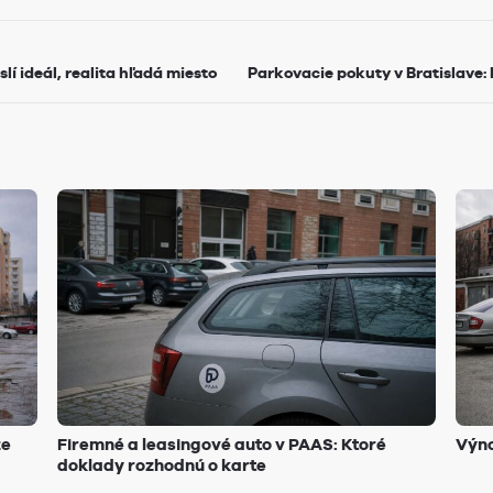
lí ideál, realita hľadá miesto
Parkovacie pokuty v Bratislave: 
že
Firemné a leasingové auto v PAAS: Ktoré
Výno
doklady rozhodnú o karte