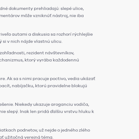
adné dokumenty prehliadajú: slepé ulice,
omentárov môže vzniknúť nástroj, nie iba
iveľa autami a diskusia sa rozhorí rýchlejšie
si v nich nájde vlastnú ulicu.
ezohľadnosti, rezident návštevníkov,
mechanizmus, ktorý vyrába každodennú
re. Ak sa s nimi pracuje poctivo, vedia ukázať
acít, nabíjačku, ktorú pravidelne blokujú
riešenie. Niekedy ukazuje aroganciu vodiča,
e slepý. Inak len pridá ďalšiu vrstvu hluku k
esiatkach podnetov, už nejde o jedného zlého
tať užitočná verejná téma.