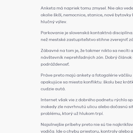
Anketa má napriek tomu zmysel. Nie ako vedeck
okolie škôl, nemocnice, stanice, nové bytovky
hlučný výlev.
Parkovanie je slovenská kontaktná disciplína.
než mestské zastupiteľstvo stihne zverejniť zá
Zábavné na tom je, že takmer nikto sa necíti 
návštevník neprehľadných zón. Dobrý článok
podráždenosť.
Práve preto majú ankety a fotogalérie väčšiu 
opakujúce sa miesta konfliktu: školu bez krát
cudzie autá.
Internet však vie z dobrého podnetu rýchlo sp
inokedy zle navrhnutú ulicu alebo dočasnú sit
problému, ktorý už hlukom trpí.
Najsilnejšie príbehy preto nie sú tie najkrikľa
vodiča. Ide o chybu priestoru, kontroly alebo