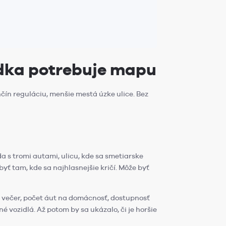
ádka potrebuje mapu
čín reguláciu, menšie mestá úzke ulice. Bez
 s tromi autami, ulicu, kde sa smetiarske
byť tam, kde sa najhlasnejšie kričí. Môže byť
st večer, počet áut na domácnosť, dostupnosť
é vozidlá. Až potom by sa ukázalo, či je horšie