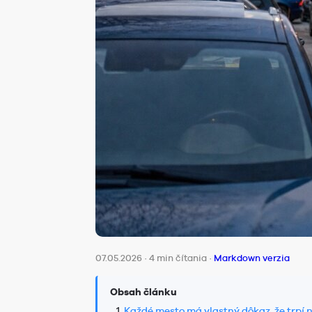
07.05.2026
·
4 min čítania
·
Markdown verzia
Obsah článku
Každé mesto má vlastný dôkaz, že trpí 