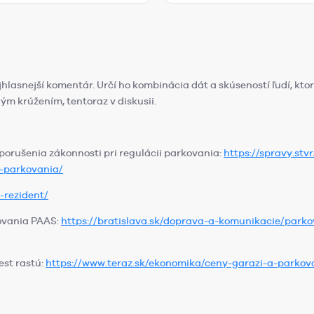
lasnejší komentár. Určí ho kombinácia dát a skúseností ľudí, ktor
ým krúžením, tentoraz v diskusii.
orušenia zákonnosti pri regulácii parkovania:
https://spravy.stv
i-parkovania/
-rezident/
ovania PAAS:
https://bratislava.sk/doprava-a-komunikacie/park
est rastú:
https://www.teraz.sk/ekonomika/ceny-garazi-a-parkov