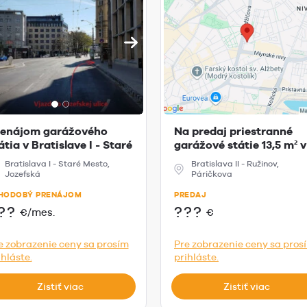
enájom garážového
Na predaj priestranné
átia v Bratislave I - Staré
garážové státie 13,5 m² v
sto...
projekt...
Bratislava I - Staré Mesto,
Bratislava II - Ružinov,
Jozefská
Páričkova
HODOBÝ PRENÁJOM
PREDAJ
??
???
€/mes.
€
e zobrazenie ceny sa prosím
Pre zobrazenie ceny sa pros
ihláste.
prihláste.
Zistiť viac
Zistiť viac