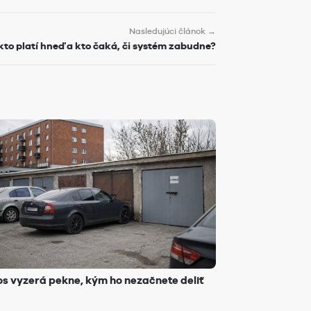
Nasledujúci článok →
kto platí hneď a kto čaká, či systém zabudne?
s vyzerá pekne, kým ho nezačnete deliť