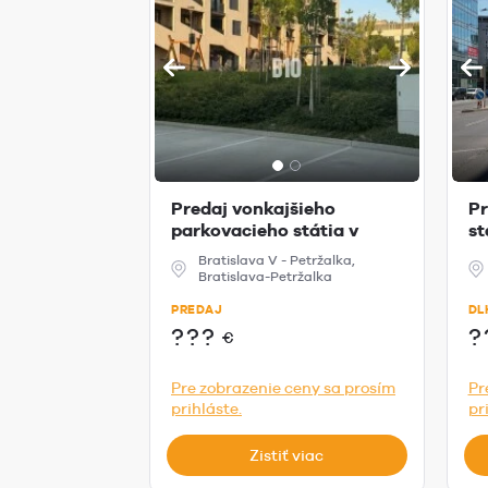
Predaj vonkajšieho
Pr
parkovacieho státia v
st
projekte Kopči...
Me
Bratislava V - Petržalka,
Bratislava-Petržalka
PREDAJ
DL
???
?
€
Pre zobrazenie ceny sa prosím
Pr
prihláste.
pr
Zistiť viac