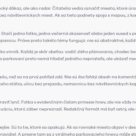
ý dôkaz, ale ako radar. Čitatelia vedia označiť miesta, ktoré úr
 bez návštevníckych miest. Ak sa tieto podnety spoja s mapou, z k
 Stačí jedna fotka, jedna večerná skúsenosť alebo jeden sused s pr
pisnicu. Práve preto takéto témy fungujú: nie sú abstraktné, každý 
ako vinník. Každý je skôr obeťou: vodič zlého plánovania, chodec b
 o parkovaní preto nemá hľadať jedného nepriateľa, ale ukázať 
silu, než sa na prvý pohľad zdá. Nie sú iba ľahký obsah na komentá
keho státia, ulicu bez prejazdu, nemocnicu bez návštevníckych kap
raviť lynč. Fotka s evidenčným číslom prinesie hnev, ale nie vždy 
uáciu, ktorú záber neprezradí. Redakčný formát má byť ostrý, ale ni
vejšie. Sú to tie, ktoré sa opakujú. Ak sa rovnaké miesto objaví v d
 pravidiel. A presne tam sa z virálneho parkovacieho hnevu môže s