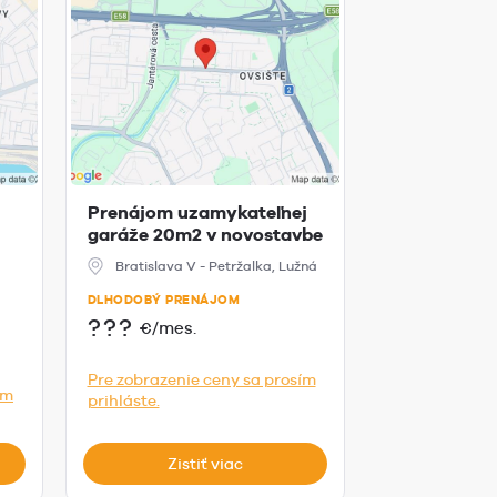
Prenájom uzamykateľnej
Na predaj p
garáže 20m2 v novostavbe
miesto na s
na Lužn...
Jégeho aleji,
Bratislava V - Petržalka, Lužná
Bratislava, 
DLHODOBÝ PRENÁJOM
PREDAJ
???
???
€/mes.
€
Pre zobrazenie ceny sa prosím
Pre zobrazeni
ím
prihláste.
prihláste.
Zistiť viac
Zist