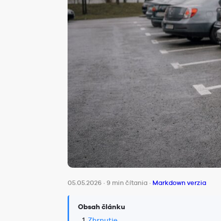
05.05.2026
·
9 min čítania
·
Markdown verzia
Obsah článku
Zhrnutie