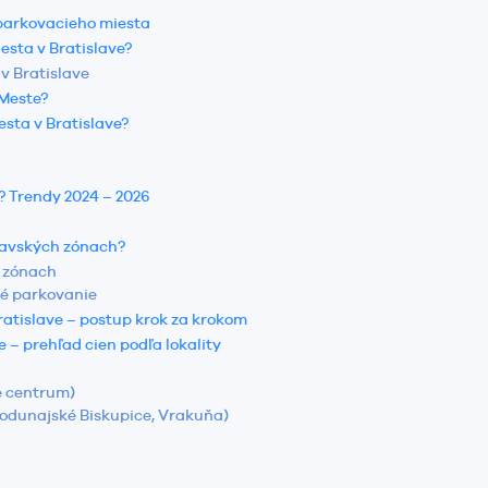
 parkovacieho miesta
esta v Bratislave?
v Bratislave
 Meste?
sta v Bratislave?
? Trendy 2024 – 2026
slavských zónach?
h zónach
vé parkovanie
ratislave – postup krok za krokom
 – prehľad cien podľa lokality
ie centrum)
Podunajské Biskupice, Vrakuňa)