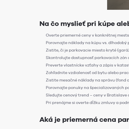
Na čo myslieť pri kúpe al
Overte priemerné ceny v konkrétnej mests
Porovnajte náklady na kúpu vs. dlhodobý p
Zistite, či je parkovacie miesto kryté (gará
Skontrolujte dostupnosť parkovacích zón a 
Preverte vlastnícke vzťahy a zápis v katas
Zohľadnite vzdialenosť od bytu alebo prac
Zistite mesačné náklady na správu (fond o
Porovnajte ponuky na špecializovaných po
Sledujte cenový trend – ceny v Bratislave 
Pri prenájme si overte dĺžku zmluvy a po
Aká je priemerná cena par