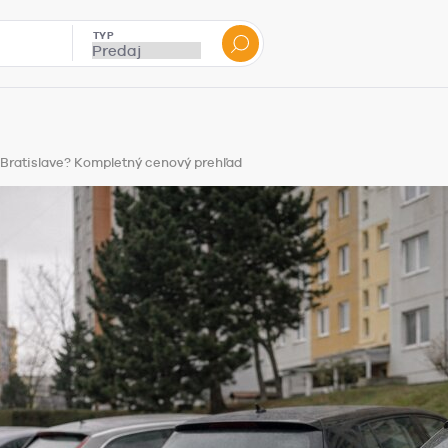
TYP
 Bratislave? Kompletný cenový prehľad