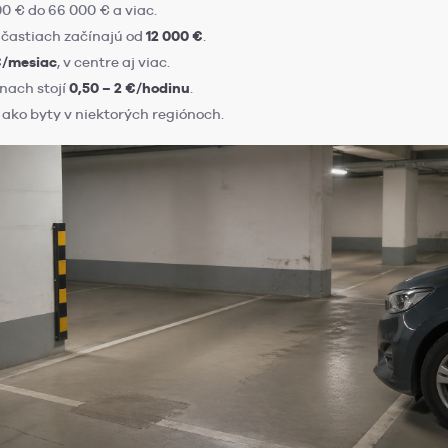
0 € do 66 000 € a viac.
h častiach začínajú od
12 000 €
.
€/mesiac
, v centre aj viac.
nach stojí
0,50 – 2 €/hodinu
.
 ako byty v niektorých regiónoch.