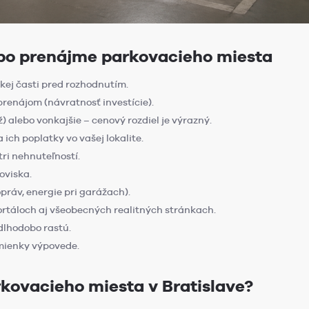
ebo prenájme parkovacieho miesta
kej časti pred rozhodnutím.
renájom (návratnosť investície).
ž) alebo vonkajšie – cenový rozdiel je výrazný.
ich poplatky vo vašej lokalite.
tri nehnuteľností.
oviska.
práv, energie pri garážach).
rtáloch aj všeobecných realitných stránkach.
dlhodobo rastú.
dmienky výpovede.
kovacieho miesta v Bratislave?