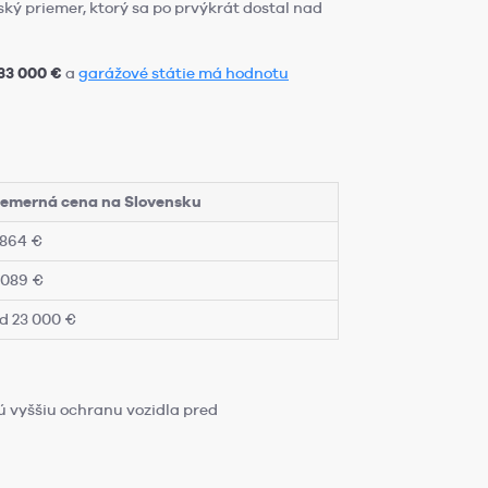
nský priemer, ktorý sa po prvýkrát dostal nad
33 000 €
a
garážové státie má hodnotu
iemerná cena na Slovensku
 864 €
 089 €
d 23 000 €
ú vyššiu ochranu vozidla pred