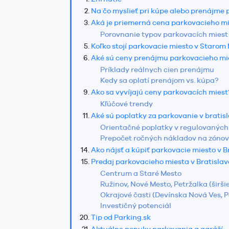
Na čo myslieť pri kúpe alebo prenájme
Aká je priemerná cena parkovacieho mi
Porovnanie typov parkovacích miest 
Koľko stojí parkovacie miesto v Starom
Aké sú ceny prenájmu parkovacieho mie
Príklady reálnych cien prenájmu
Kedy sa oplatí prenájom vs. kúpa?
Ako sa vyvíjajú ceny parkovacích miest
Kľúčové trendy
Aké sú poplatky za parkovanie v brati
Orientačné poplatky v regulovanýc
Prepočet ročných nákladov na zóno
Ako nájsť a kúpiť parkovacie miesto v B
Predaj parkovacieho miesta v Bratislave
Centrum a Staré Mesto
Ružinov, Nové Mesto, Petržalka (širš
Okrajové časti (Devínska Nová Ves, 
Investičný potenciál
Tip od Parking.sk