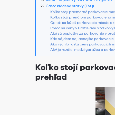
Aktuálne ponuky parkovania a garáží
Často kladené otázky (FAQ)
Koľko stojí priemerné parkovacie mie
Koľko stojí prenájom parkovacieho mi
Oplatí sa kúpiť parkovacie miesto ak
Prečo sú ceny v Bratislave o toľko vy
Aké sú poplatky za parkovanie v bra
Kde nájdem najlacnejšie parkovacie 
Ako rýchlo rastú ceny parkovacích mi
Aký je rozdiel medzi garážou a park
Koľko stojí parkova
prehľad