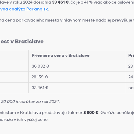
lave v roku 2024 dosiahla
33 461 €
, čo je o 41 % viac ako celoslove
ívna analýza Parking.sk
.
rná cena parkovacieho miesta v hlavnom meste naďalej prevyšuje
est v Bratislave
Priemerná cena v Bratislave
Pr
36 932 €
23
28 159 €
24
33 461 €
na
 20 000 inzerátov za rok 2024.
miestom v Bratislave predstavuje takmer
8 800 €
. Garáže ponúkaj
dráža v ich vyššej cene.