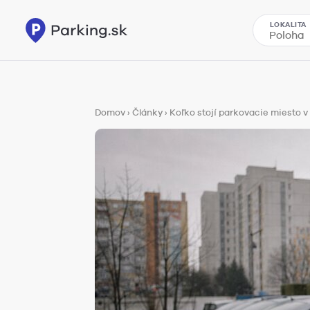
LOKALITA
Domov
›
Články
›
Koľko stojí parkovacie miesto v