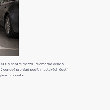
000 € v centre mesta. Priemerná cena v
ný cenový prehľad podľa mestských častí,
jlepšiu ponuku.