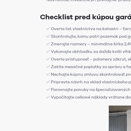
Checklist pred kúpou gar
✅ Overte list vlastníctva na katastri – ťa
✅ Skontrolujte, komu patrí pozemok pod 
✅ Zmerajte rozmery – minimálna šírka 2,4
✅ Vykonajte obhliadku za dažďa kvôli vlhk
✅ Overte prístupnosť – polomery zákrut, s
✅ Zistite mesačné poplatky za správu a f
✅ Nechajte kúpnu zmluvu skontrolovať p
✅ Pripravte návrh na vklad vlastníckeho 
✅ Porovnajte ponuky na špecializovaných
✅ Vypočítajte celkové náklady vrátane da