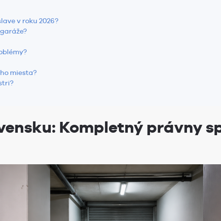
slave v roku 2026?
 garáže?
roblémy?
eho miesta?
tri?
vensku: Kompletný právny sp