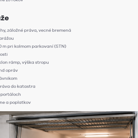
áže
rchy, záložné práva, vecné bremená
garážou
0 m pri kolmom parkovaní (STN)
osti
klon rámp, výška stropu
ond opráv
rávnikom
práva do katastra
 portáloch
ne a poplatkov