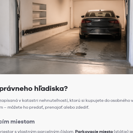
 právneho hľadiska?
zapísaná v katastri nehnuteľností, ktorú si kupujete do osobného 
m – môžete ho predať, prenajať alebo zdediť.
acím miestom
riestor s vlastným parcelným číslom.
Parkovacie miesto
(státie) 