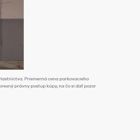
 vlastníctva. Priemerná cena parkovacieho
 presný právny postup kúpy, na čo si dať pozor