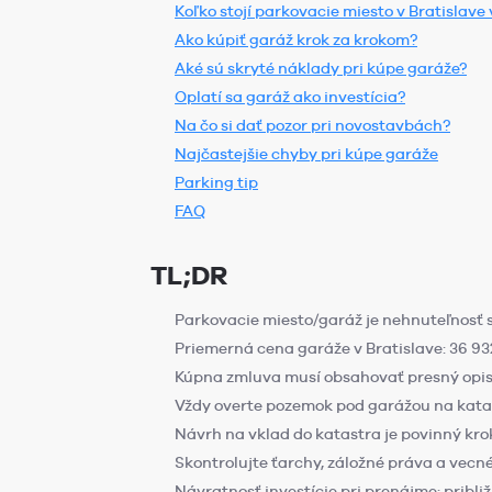
Koľko stojí parkovacie miesto v Bratislave
Ako kúpiť garáž krok za krokom?
Aké sú skryté náklady pri kúpe garáže?
Oplatí sa garáž ako investícia?
Na čo si dať pozor pri novostavbách?
Najčastejšie chyby pri kúpe garáže
Parking tip
FAQ
TL;DR
Parkovacie miesto/garáž je nehnuteľnosť s
Priemerná cena garáže v Bratislave: 36 93
Kúpna zmluva musí obsahovať presný opis,
Vždy overte pozemok pod garážou na katas
Návrh na vklad do katastra je povinný kr
Skontrolujte ťarchy, záložné práva a vec
Návratnosť investície pri prenájme: pribli