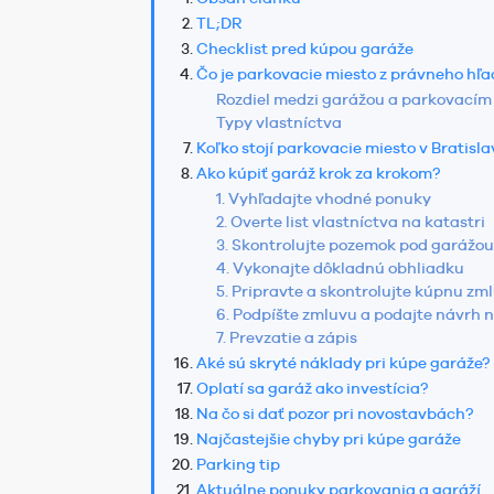
TL;DR
Checklist pred kúpou garáže
Čo je parkovacie miesto z právneho hľa
Rozdiel medzi garážou a parkovací
Typy vlastníctva
Koľko stojí parkovacie miesto v Bratisla
Ako kúpiť garáž krok za krokom?
1. Vyhľadajte vhodné ponuky
2. Overte list vlastníctva na katastri
3. Skontrolujte pozemok pod garážou
4. Vykonajte dôkladnú obhliadku
5. Pripravte a skontrolujte kúpnu zm
6. Podpíšte zmluvu a podajte návrh 
7. Prevzatie a zápis
Aké sú skryté náklady pri kúpe garáže?
Oplatí sa garáž ako investícia?
Na čo si dať pozor pri novostavbách?
Najčastejšie chyby pri kúpe garáže
Parking tip
Aktuálne ponuky parkovania a garáží