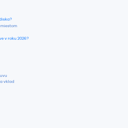
diska?
m miestom
ve v roku 2026?
luvu
na vklad