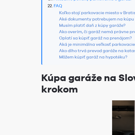
FAQ
Koľko stojí parkovacie miesto v Brati
Aké dokumenty potrebujem na kúpu
Musím platiť daň z kúpy garáže?
Ako overím, či garáž nemá právne p
Oplatí sa kúpiť garáž na prenájom?
Aká je minimálna veľkosť parkovaci
Ako dlho trvá prevod garáže na katas
Môžem kúpiť garáž na hypotéku?
Kúpa garáže na Slo
krokom