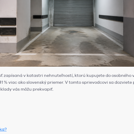
sť zapísaná v katastri nehnuteľností, ktorú kupujete do osobného
 41 % viac ako slovenský priemer. V tomto sprievodcovi sa dozviete
áklady vás môžu prekvapiť.
ska?