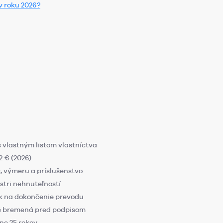
 v roku 2026?
 vlastným listom vlastníctva
2 € (2026)
 výmeru a príslušenstvo
tri nehnuteľností
ok na dokončenie prevodu
né bremená pred podpisom
žne 25 rokov