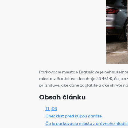
Parkovacie miesto v Bratislave je nehnuteľno
miesta v Bratislave dosahuje 33 461 €, čo je o
pri zmluve, aké dane zaplatíte a aké skryté n
Obsah článku
TL;DR
Checklist pred kúpou garáže
Čo je parkovacie miesto z právneho hľadi