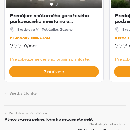
Prenájom vnútorného garážového
Predaj
parkovacieho miesta na u...
podzem
Bratislava V - Petržalka, Zuzany
Brat
DLHODOBÝ PRENÁJOM
PREDAJ
???
???
€/mes.
Pre zobrazenie ceny sa prosím prihláste.
Pre zob
Zistiť viac
← Všetky články
← Predchádzajúci článok
Výnos vyzerá pekne, kým ho nezačnete deliť
Nasledujúci článok →