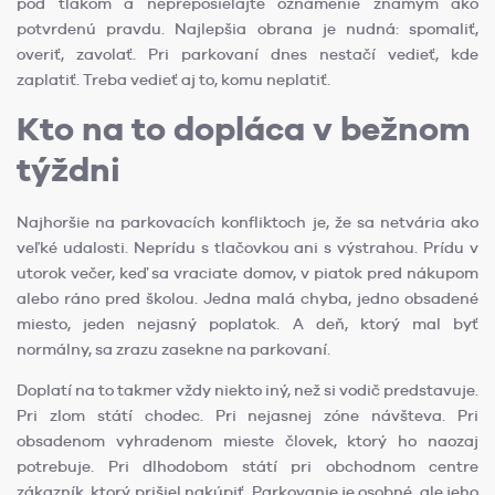
pod tlakom a nepreposielajte oznámenie známym ako
potvrdenú pravdu. Najlepšia obrana je nudná: spomaliť,
overiť, zavolať. Pri parkovaní dnes nestačí vedieť, kde
zaplatiť. Treba vedieť aj to, komu neplatiť.
Kto na to dopláca v bežnom
týždni
Najhoršie na parkovacích konfliktoch je, že sa netvária ako
veľké udalosti. Neprídu s tlačovkou ani s výstrahou. Prídu v
utorok večer, keď sa vraciate domov, v piatok pred nákupom
alebo ráno pred školou. Jedna malá chyba, jedno obsadené
miesto, jeden nejasný poplatok. A deň, ktorý mal byť
normálny, sa zrazu zasekne na parkovaní.
Doplatí na to takmer vždy niekto iný, než si vodič predstavuje.
Pri zlom státí chodec. Pri nejasnej zóne návšteva. Pri
obsadenom vyhradenom mieste človek, ktorý ho naozaj
potrebuje. Pri dlhodobom státí pri obchodnom centre
zákazník, ktorý prišiel nakúpiť. Parkovanie je osobné, ale jeho