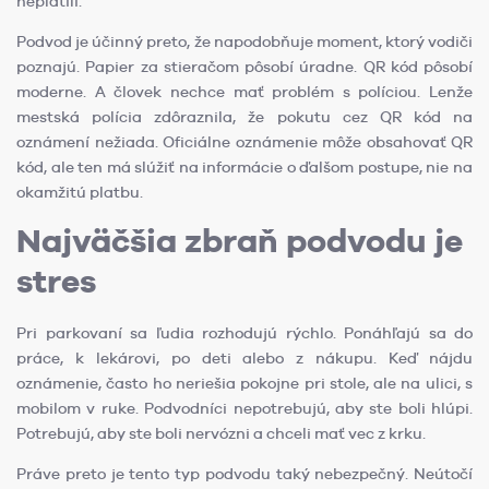
neplatili.
Podvod je účinný preto, že napodobňuje moment, ktorý vodiči
poznajú. Papier za stieračom pôsobí úradne. QR kód pôsobí
moderne. A človek nechce mať problém s políciou. Lenže
mestská polícia zdôraznila, že pokutu cez QR kód na
oznámení nežiada. Oficiálne oznámenie môže obsahovať QR
kód, ale ten má slúžiť na informácie o ďalšom postupe, nie na
okamžitú platbu.
Najväčšia zbraň podvodu je
stres
Pri parkovaní sa ľudia rozhodujú rýchlo. Ponáhľajú sa do
práce, k lekárovi, po deti alebo z nákupu. Keď nájdu
oznámenie, často ho neriešia pokojne pri stole, ale na ulici, s
mobilom v ruke. Podvodníci nepotrebujú, aby ste boli hlúpi.
Potrebujú, aby ste boli nervózni a chceli mať vec z krku.
Práve preto je tento typ podvodu taký nebezpečný. Neútočí