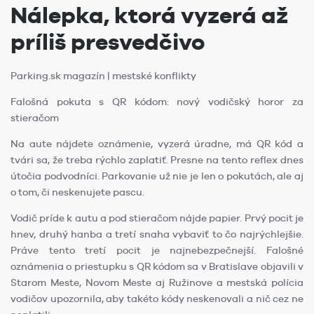
Nálepka, ktorá vyzerá až
príliš presvedčivo
Parking.sk magazín | mestské konflikty
Falošná pokuta s QR kódom: nový vodičský horor za
stieračom
Na aute nájdete oznámenie, vyzerá úradne, má QR kód a
tvári sa, že treba rýchlo zaplatiť. Presne na tento reflex dnes
útočia podvodníci. Parkovanie už nie je len o pokutách, ale aj
o tom, či neskenujete pascu.
Vodič príde k autu a pod stieračom nájde papier. Prvý pocit je
hnev, druhý hanba a tretí snaha vybaviť to čo najrýchlejšie.
Práve tento tretí pocit je najnebezpečnejší. Falošné
oznámenia o priestupku s QR kódom sa v Bratislave objavili v
Starom Meste, Novom Meste aj Ružinove a mestská polícia
vodičov upozornila, aby takéto kódy neskenovali a nič cez ne