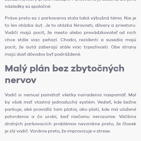
následky sú spoločné.
Práve preto sa z parkovania stala taká výbušná téma. Nie je
to len otázka áut. Je to otázka férovosti, dôvery a priestoru.
Vodiči majú pocit, že mesto alebo prevádzkovateľ od nich
chce stále viac peňazí. Chodci, rezidenti a susedia majú
pocit, že autá zaberajú stále viac trpezlivosti. Obe strany
majú dosť dôvodov byť podráždené.
Malý plán bez zbytočných
nervov
Vodič si nemusí pamätať všetky nariadenia naspamäť. Mal
by však mať vlastný jednoduchý systém. Vedieť, kde bežne
parkuje, aké pravidlá tam platia, ako platí, kde má uložené
potvrdenia a čo urobí, keď niečomu nerozumie. Väčšina
drahých parkovacích problémov nevznikne preto, že človek
je zlý vodič. Vznikne preto, že improvizuje v strese.