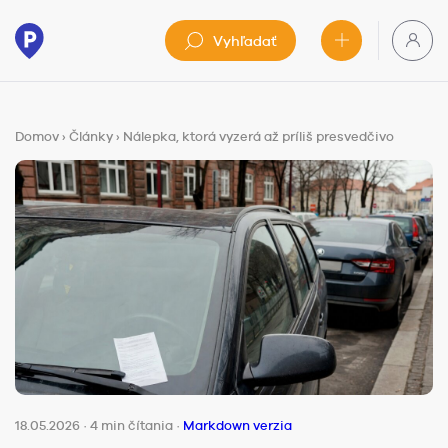
Vyhľadať
Domov
›
Články
›
Nálepka, ktorá vyzerá až príliš presvedčivo
18.05.2026
·
4 min čítania
·
Markdown verzia