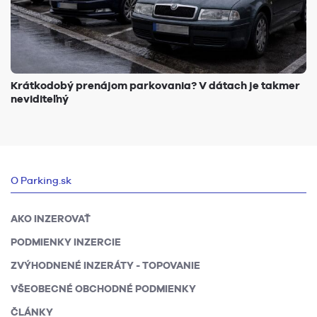
Krátkodobý prenájom parkovania? V dátach je takmer
neviditeľný
O Parking.sk
AKO INZEROVAŤ
PODMIENKY INZERCIE
ZVÝHODNENÉ INZERÁTY - TOPOVANIE
VŠEOBECNÉ OBCHODNÉ PODMIENKY
ČLÁNKY