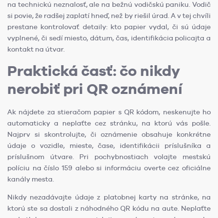
na technickú neznalosť, ale na bežnú vodičskú paniku. Vodič
si povie, že radšej zaplatí hneď, než by riešil úrad. A v tej chvíli
prestane kontrolovať detaily: kto papier vydal, či sú údaje
vyplnené, či sedí miesto, dátum, čas, identifikácia policajta a
kontakt na útvar.
Praktická časť: čo nikdy
nerobiť pri QR oznámení
Ak nájdete za stieračom papier s QR kódom, neskenujte ho
automaticky a neplaťte cez stránku, na ktorú vás pošle.
Najprv si skontrolujte, či oznámenie obsahuje konkrétne
údaje o vozidle, mieste, čase, identifikácii príslušníka a
príslušnom útvare. Pri pochybnostiach volajte mestskú
políciu na číslo 159 alebo si informáciu overte cez oficiálne
kanály mesta.
Nikdy nezadávajte údaje z platobnej karty na stránke, na
ktorú ste sa dostali z náhodného QR kódu na aute. Neplaťte