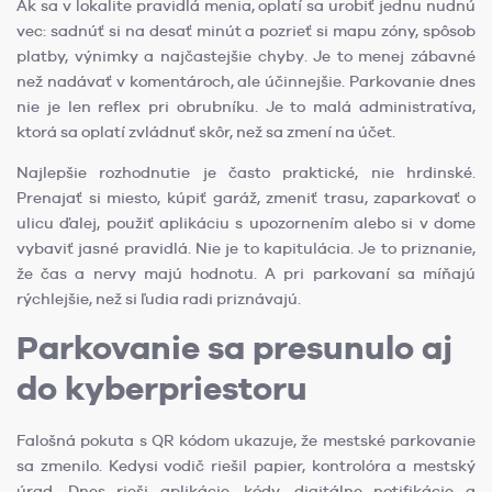
Ak sa v lokalite pravidlá menia, oplatí sa urobiť jednu nudnú
vec: sadnúť si na desať minút a pozrieť si mapu zóny, spôsob
platby, výnimky a najčastejšie chyby. Je to menej zábavné
než nadávať v komentároch, ale účinnejšie. Parkovanie dnes
nie je len reflex pri obrubníku. Je to malá administratíva,
ktorá sa oplatí zvládnuť skôr, než sa zmení na účet.
Najlepšie rozhodnutie je často praktické, nie hrdinské.
Prenajať si miesto, kúpiť garáž, zmeniť trasu, zaparkovať o
ulicu ďalej, použiť aplikáciu s upozornením alebo si v dome
vybaviť jasné pravidlá. Nie je to kapitulácia. Je to priznanie,
že čas a nervy majú hodnotu. A pri parkovaní sa míňajú
rýchlejšie, než si ľudia radi priznávajú.
Parkovanie sa presunulo aj
do kyberpriestoru
Falošná pokuta s QR kódom ukazuje, že mestské parkovanie
sa zmenilo. Kedysi vodič riešil papier, kontrolóra a mestský
úrad. Dnes rieši aplikácie, kódy, digitálne notifikácie a