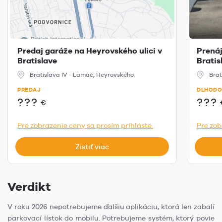
Predaj garáže na Heyrovského ulici v
Prená
Bratislave
Bratis
Bratislava IV - Lamač, Heyrovského
Brat
PREDAJ
DLHODO
???
???
€
Pre zobrazenie ceny sa prosím prihláste.
Pre zob
Zistiť viac
Verdikt
V roku 2026 nepotrebujeme ďalšiu aplikáciu, ktorá len zabalí
parkovací lístok do mobilu. Potrebujeme systém, ktorý povie