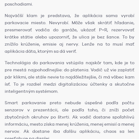
poschodiami.
Najväčší klam je predstava, že aplikácia sama vyrobí
parkovacie miesto. Nevyrobí. Môže však skrátiť hľadanie,
presmerovať vodiča do garáže, ukázať P+R, rezervovať
krátke státie alebo upozorniť, že ulica je bez šance. To by
znížilo krúženie, emisie aj nervy. Lenže na to musí mať
aplikácia dáta, ktorým sa dá veriť.
Technológia do parkovania vstúpila najskôr tam, kde je to
pre mestá najpohodlnejšie: do platenia. Vodič už vie zaplatiť
pár klikmi, ale stále nevie to najdôležitejšie, či má vôbec kam
ísť. To je rozdiel medzi digitalizáciou účtenky a skutočne
inteligentným systémom.
Smart parkovanie preto nebude úspešné podľa počtu
senzorov v prezentácii, ale podľa toho, či zníži počet
zbytočných okruhov po štvrti. Ak vodič dostane spoľahlivú
informáciu, mesto získa menej krúženia, menej emisií a menej
nervov. Ak dostane iba ďalšiu aplikáciu, chaos sa len
presťahuje na displej.