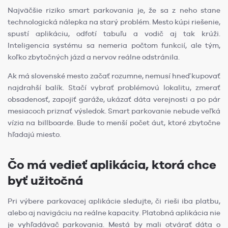
Najväčšie riziko smart parkovania je, že sa z neho stane
technologická nálepka na starý problém. Mesto kúpi riešenie,
spustí aplikáciu, odfotí tabuľu a vodič aj tak krúži.
Inteligencia systému sa nemeria počtom funkcií, ale tým,
koľko zbytočných jázd a nervov reálne odstránila.
Ak má slovenské mesto začať rozumne, nemusí hneď kupovať
najdrahší balík. Stačí vybrať problémovú lokalitu, zmerať
obsadenosť, zapojiť garáže, ukázať dáta verejnosti a po pár
mesiacoch priznať výsledok. Smart parkovanie nebude veľká
vízia na billboarde. Bude to menší počet áut, ktoré zbytočne
hľadajú miesto.
Čo má vedieť aplikácia, ktorá chce
byť užitočná
Pri výbere parkovacej aplikácie sledujte, či rieši iba platbu,
alebo aj navigáciu na reálne kapacity. Platobná aplikácia nie
je vyhľadávač parkovania. Mestá by mali otvárať dáta o