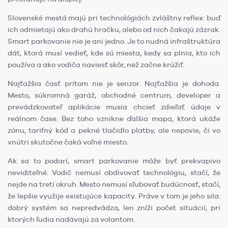
Slovenské mestá majú pri technológiách zvláštny reflex: buď
ich odmietajú ako drahú hračku, alebo od nich čakajú zázrak.
Smart parkovanie nie je ani jedno. Je to nudná infraštruktúra
dát, ktorá musí vedieť, kde sú miesta, kedy sa plnia, kto ich
používa a ako vodiča naviesť skôr, než začne krúžiť.
Najťažšia časť pritom nie je senzor. Najťažšia je dohoda.
Mesto, súkromná garáž, obchodné centrum, developer a
prevádzkovateľ aplikácie musia chcieť zdieľať údaje v
reálnom čase. Bez toho vznikne ďalšia mapa, ktorá ukáže
zónu, tarifný kód a pekné tlačidlo platby, ale nepovie, či vo
vnútri skutočne čaká voľné miesto.
Ak sa to podarí, smart parkovanie môže byť prekvapivo
neviditeľné. Vodič nemusí obdivovať technológiu, stačí, že
nejde na tretí okruh. Mesto nemusí sľubovať budúcnosť, stačí,
že lepšie využije existujúce kapacity. Práve v tom je jeho sila:
dobrý systém sa nepredvádza, len zníži počet situácií, pri
ktorých ľudia nadávajú za volantom.