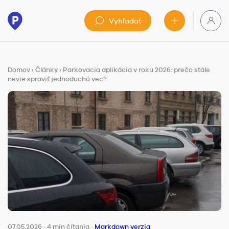
Vyhľadať
Domov
›
Články
›
Parkovacia aplikácia v roku 2026: prečo stále
nevie spraviť jednoduchú vec?
07.05.2026
·
4 min čítania
·
Markdown verzia