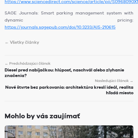
https://www.sciencedirect.com/science/article/pii/S0968090X
SAGE Journals: Smart parking management system with
dynamic pricing:
https://journals.sagepub.com/doi/10.3233/AIS-210615
← Všetky články
← Predchádzajúci článok
Diesel pred nabíjačkou: hlúposť, naschvál alebo zlyhanie
značenia?
Nasledujúci článok →
Nové štvrte bez parkovania: architektúra kreslí ideál, realita
hľadá miesto
Mohlo by vás zaujímať