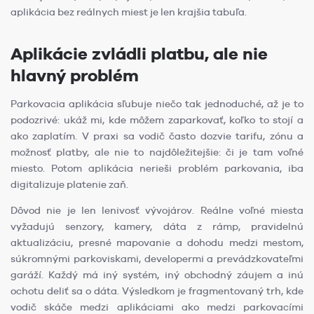
aplikácia bez reálnych miest je len krajšia tabuľa.
Aplikácie zvládli platbu, ale nie
hlavný problém
Parkovacia aplikácia sľubuje niečo tak jednoduché, až je to
podozrivé: ukáž mi, kde môžem zaparkovať, koľko to stojí a
ako zaplatím. V praxi sa vodič často dozvie tarifu, zónu a
možnosť platby, ale nie to najdôležitejšie: či je tam voľné
miesto. Potom aplikácia nerieši problém parkovania, iba
digitalizuje platenie zaň.
Dôvod nie je len lenivosť vývojárov. Reálne voľné miesta
vyžadujú senzory, kamery, dáta z rámp, pravidelnú
aktualizáciu, presné mapovanie a dohodu medzi mestom,
súkromnými parkoviskami, developermi a prevádzkovateľmi
garáží. Každý má iný systém, iný obchodný záujem a inú
ochotu deliť sa o dáta. Výsledkom je fragmentovaný trh, kde
vodič skáče medzi aplikáciami ako medzi parkovacími