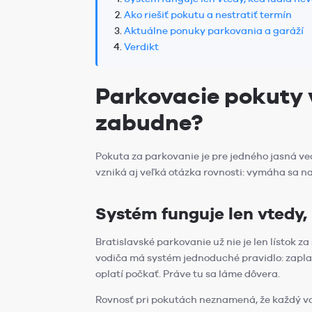
Ako riešiť pokutu a nestratiť termín
Aktuálne ponuky parkovania a garáží
Verdikt
Parkovacie pokuty v
zabudne?
Pokuta za parkovanie je pre jedného jasná vec
vzniká aj veľká otázka rovnosti: vymáha sa n
Systém funguje len vtedy,
Bratislavské parkovanie už nie je len lístok z
vodiča má systém jednoduché pravidlo: zaplať
oplatí počkať. Práve tu sa láme dôvera.
Rovnosť pri pokutách neznamená, že každý vod