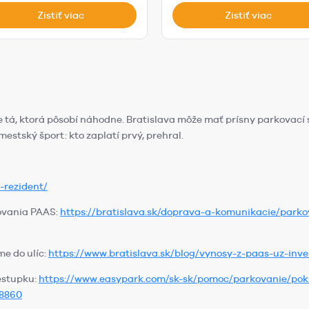
Zistiť viac
Zistiť viac
e tá, ktorá pôsobí náhodne. Bratislava môže mať prísny parkovací sy
estský šport: kto zaplatí prvý, prehral.
-rezident/
ovania PAAS:
https://bratislava.sk/doprava-a-komunikacie/park
me do ulíc:
https://www.bratislava.sk/blog/vynosy-z-paas-uz-inve
estupku:
https://www.easypark.com/sk-sk/pomoc/parkovanie/pok
68860