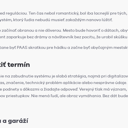
d reguláciou. Ten čas nebol romantický, bol iba lacnejší pre tých, 
ť systém, ktorý ľudia nebudú musieť zakaždým nanovo lúštiť.
 začínať obranou a nie dôverou. Mesto bude hovoriť o dátach, oby
dent zaparkuje bez drámy a návštevník bez pocitu, že urobil skúšku 
estane byť PAAS skratkou pre hádku a začne byť obyčajným mests
tiť termín
nie na zabudnutie systému je slabá stratégia, najmä pri digitalizo
as, značenie, technický problém aplikácie alebo nesprávne údaje. 
te podnety s dôkazmi a žiadajte odpoveď. Verejný tlak má význam,
pov priestupkov. Nie mená ľudí, ale obraz vymáhania. Bez dát bud
 a garáží