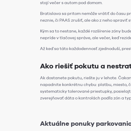
stojí večer s autom pod domom.
Bratislava sa pritom nemôže vrátiť do času pre
neznie, či PAAS zrušiť, ale ako z neho spravi
Kým sa to nestane, každé rozšírenie zóny bude
nepríde v tlačovej správe, ale večer, keď rezi
Až keď sa táto každodennosť zjednoduší, pr
Ako riešiť pokutu a nestra
Ak dostanete pokutu, riešte ju v lehote. Čaka
napadnite konkrétnu chybu: platbu, miesto, č
systematicky tolerované priestupky, posielaj
zverejňovať dáta o kontrolách podľa zón a ty
Aktuálne ponuky parkovania