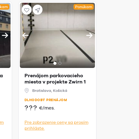
úkam
Ponúkam
na
Prenájom parkovacieho
Prenájom p
miesta v projekte Zwirn 1
miesta v Bra
Leškovej u...
Bratislava, Košická
Bratislava,
DLHODOBÝ PRENÁJOM
DLHODOBÝ PR
???
???
€/mes.
€/mes
ím
Pre zobrazenie ceny sa prosím
Pre zobrazeni
prihláste.
prihláste.