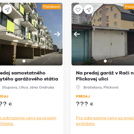
Ponúkam
Pon
edaj samostatného
Na predaj garáž v Rači 
ytého garážového státia
Plickovej ulici
Stupave
Stupava, Ulica Jána Ondruša
Bratislava, Plicková
EDAJ
PREDAJ
??
???
€
€
e zobrazenie ceny sa prosím
Pre zobrazenie ceny sa pros
ihláste.
prihláste.