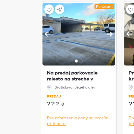
Ponúkam
Na predaj parkovacie
Pr
miesto na streche v
kr
Jégeho aleji,...
v 
Bratislava, Jégeho alej
PREDAJ
PR
???
?
€
Pre zobrazenie ceny sa prosím
Pr
prihláste.
pr