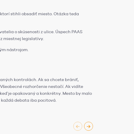
ktorí stihli obsadiť miesto. Otázka teda
vatelia o skúsenosti z ulice. Úspech PAAS
z miestnej legislatívy.
kým nástrojom.
vaných kontrolách. Ak sa chcete brániť,
Všeobecné rozhorčenie nestačí. Ak vidíte
 keď je opakovaný a konkrétny. Mesto by malo
e každá debata iba pocitová.