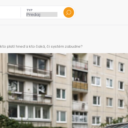
TYP
 kto platí hneď a kto čaká, či systém zabudne?