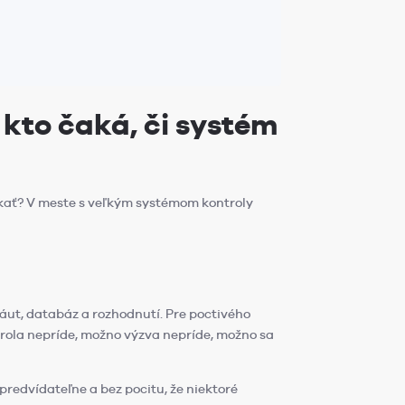
 kto čaká, či systém
čakať? V meste s veľkým systémom kontroly
h áut, databáz a rozhodnutí. Pre poctivého
trola nepríde, možno výzva nepríde, možno sa
redvídateľne a bez pocitu, že niektoré