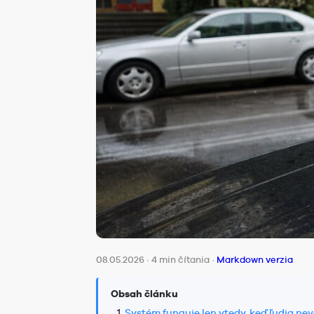
08.05.2026
·
4 min čítania
·
Markdown verzia
Obsah článku
Systém funguje len vtedy, keď ľudia ne