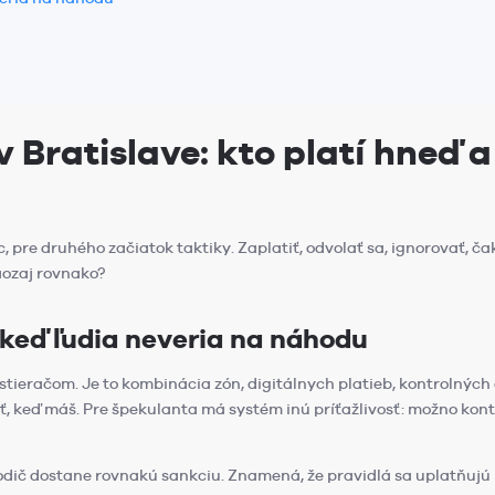
 Bratislave: kto platí hneď a
, pre druhého začiatok taktiky. Zaplatiť, odvolať sa, ignorovať, 
aozaj rovnako?
 keď ľudia neveria na náhodu
a stieračom. Je to kombinácia zón, digitálnych platieb, kontrolnýc
, keď máš. Pre špekulanta má systém inú príťažlivosť: možno kon
ič dostane rovnakú sankciu. Znamená, že pravidlá sa uplatňujú p