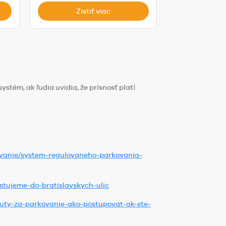
Zistiť viac
Zist
stém, ak ľudia uvidia, že prísnosť platí
ovanie/system-regulovaneho-parkovania-
stujeme-do-bratislavskych-ulic
uty-za-parkovanie-ako-postupovat-ak-ste-