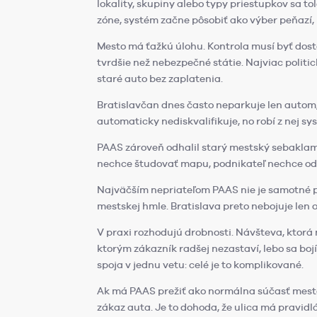
lokality, skupiny alebo typy priestupkov sa t
zóne, systém začne pôsobiť ako výber peňazí,
Mesto má ťažkú úlohu. Kontrola musí byť dosta
tvrdšie než nebezpečné státie. Najviac politi
staré auto bez zaplatenia.
Bratislavčan dnes často neparkuje len autom, 
automaticky nediskvalifikuje, no robí z nej sy
PAAS zároveň odhalil starý mestský sebaklam:
nechce študovať mapu, podnikateľ nechce odrad
Najväčším nepriateľom PAAS nie je samotné pla
mestskej hmle. Bratislava preto nebojuje len 
V praxi rozhodujú drobnosti. Návšteva, ktorá n
ktorým zákazník radšej nezastaví, lebo sa bojí
spoja v jednu vetu: celé je to komplikované.
Ak má PAAS prežiť ako normálna súčasť mesta,
zákaz auta. Je to dohoda, že ulica má pravid