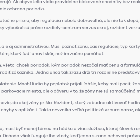
olerujú. Ak obyvatelia vidia pravidelne blokované chodníky bez re
 nie ochrana poriadku.
točne prísna, aby regulácia nebola dobrovoľná, ale nie tak slepá,
cky výbušné sú práve rozdiely: centrum verzus okraj, rezident ver
ale aj administratívou. Musí poznať zónu, čas regulácie, typ karty
stém, ktorý ľudí unaví skôr, než im začne pomáhať.
 všetci chceli poriadok, kým poriadok nezačal mať cenu a formulá
iť zákazníka. Jedna ulica tak zrazu drží tri rozdielne predstavy 
tenie. Mnohí ľudia by poplatok prijali ľahšie, keby mali pocit, že 
o parkovacie miesta, ale o dôveru v to, že zóny nie sú samoúčelná 
evie, do akej zóny prišla. Rezident, ktorý zabudne aktivovať hodiny
 chyby v aplikácii. Takto nevzniká veľká politická vzbura naraz, a
 musí byť menej témou na hádku a viac službou, ktorej človek ro
lá. Dohoda však funguje iba vtedy, keď jedna strana nehovorí práv