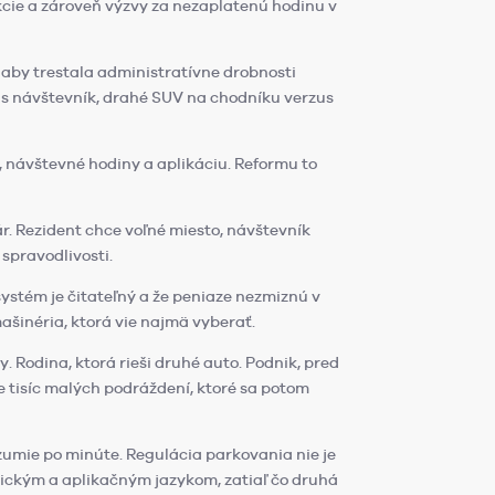
akcie a zároveň výzvy za nezaplatenú hodinu v
 aby trestala administratívne drobnosti
zus návštevník, drahé SUV na chodníku verzus
, návštevné hodiny a aplikáciu. Reformu to
r. Rezident chce voľné miesto, návštevník
spravodlivosti.
systém je čitateľný a že peniaze nezmiznú v
mašinéria, ktorá vie najmä vyberať.
. Rodina, ktorá rieši druhé auto. Podnik, pred
le tisíc malých podráždení, ktoré sa potom
zumie po minúte. Regulácia parkovania nie je
nickým a aplikačným jazykom, zatiaľ čo druhá