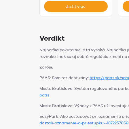
Zistiť viac
Verdikt
Najhoršia pokuta nie je tá vysoká. Najhoršia j
rovnako. Inak sa aj dobrá regulácia zmení na m
Zdroje:
PAAS: Som rezident zóny:
https://paas.sk/som
Mesto Bratislava: Systém regulovaného park
paas
Mesto Bratislava: Výnosy z PAAS už investuje
EasyPark: Ako postupovať pri oznámení o pri
dostali-oznamenie-o-priestupku--187225765