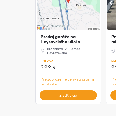
Predaj garáže na
Pr
Heyrovského ulici v
mi
Bratislave
Le
Bratislava IV - Lamač,
Heyrovského
PREDAJ
DL
???
?
€
Pre zobrazenie ceny sa prosím
Pr
prihláste.
pr
Zistiť viac