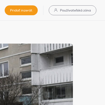
Pridať inzerát
Používateľská zóna