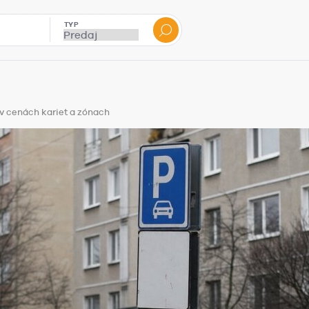
TYP
v cenách kariet a zónach