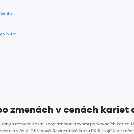
dmienky
 v Nitre
 po zmenách v cenách kariet
a zóny s rôznymi časmi spoplatnenia a typmi parkovacích kariet. Me
sta a v časti Chrenová. Rezidentská karta PK-R stojí 12 eur ročne