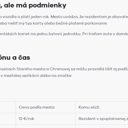
á, ale má podmienky
o vozidla a platí jeden rok. Mesto uvádza, že rezidentom je obyvat
eba riešiť iný typ karty alebo bežné platené parkovanie.
dentských kariet na jednu bytovú jednotku. Pri treťom aute v do
ónu a čas
V častiach Starého mesta a Chrenovej sa môžu pravidlá líšiť aj pod
v mestskej aplikácii alebo na značke.
Cena podľa mesta
Komu slúži
12 €/rok
Rezident v spoplatnenej 