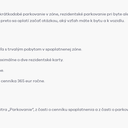
e o krátkodobé parkovanie v zóne, rezidentské parkovanie pri byte
 preto sa oplatí začať otázkou, aký vzťah máte k bytu a k vozidlu.
ľa s trvalým pobytom v spoplatnenej zóne.
imálne o dve rezidentské karty.
ne.
 cenníka 365 eur ročne.
tra „Parkovanie“, z časti o cenníku spoplatnenia a z časti o parko