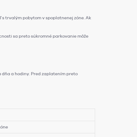
eľ s trvalým pobytom v spoplatnenej zóne. Ak
mácnosti sa preto súkromné parkovanie môže
ľa dňa a hodiny. Pred zaplatením preto
zóne