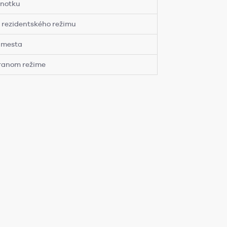
dnotku
 rezidentského režimu
l mesta
ranom režime