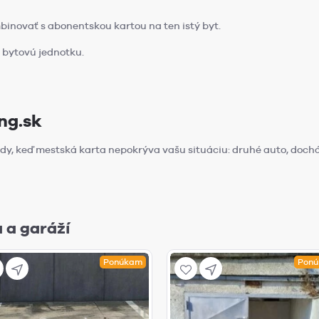
binovať s abonentskou kartou na ten istý byt.
a bytovú jednotku.
ng.sk
edy, keď mestská karta nepokrýva vašu situáciu: druhé auto, dochá
 a garáží
Ponúkam
Pon