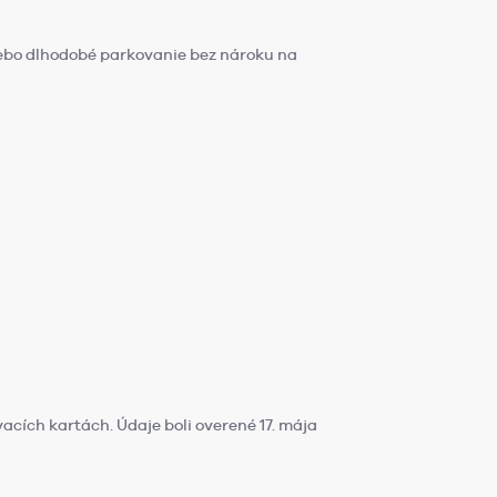
 alebo dlhodobé parkovanie bez nároku na
vacích kartách. Údaje boli overené 17. mája