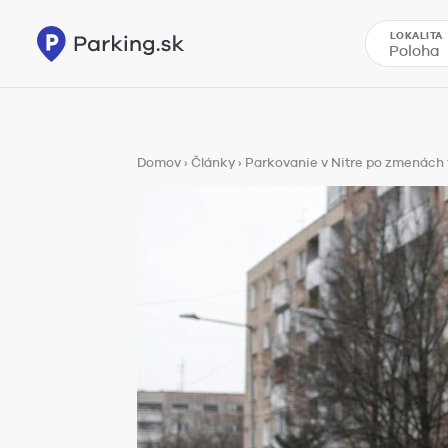
LOKALITA
Domov
›
Články
›
Parkovanie v Nitre po zmenách 