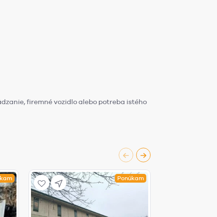
dzanie, firemné vozidlo alebo potreba istého
úkam
Ponúkam