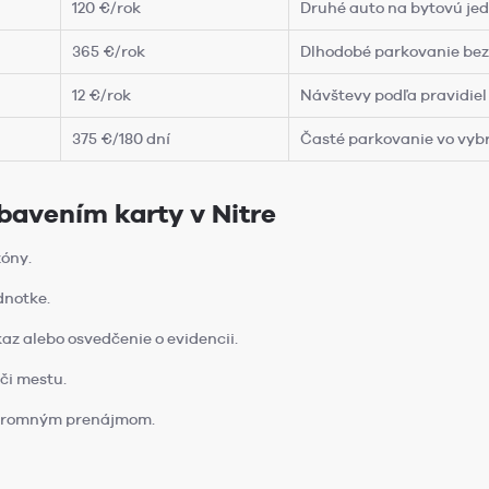
120 €/rok
Druhé auto na bytovú je
365 €/rok
Dlhodobé parkovanie bez
12 €/rok
Návštevy podľa pravidie
375 €/180 dní
Časté parkovanie vo vyb
bavením karty v Nitre
zóny.
dnotke.
az alebo osvedčenie o evidencii.
či mestu.
súkromným prenájmom.