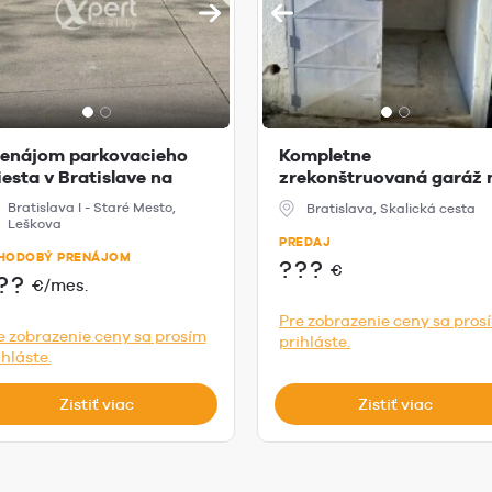
enájom parkovacieho
Kompletne
esta v Bratislave na
zrekonštruovaná garáž 
škovej u...
Skalickej ceste na p...
Bratislava I - Staré Mesto,
Bratislava, Skalická cesta
Leškova
PREDAJ
HODOBÝ PRENÁJOM
???
€
??
€/mes.
Pre zobrazenie ceny sa pros
e zobrazenie ceny sa prosím
prihláste.
ihláste.
Zistiť viac
Zistiť viac