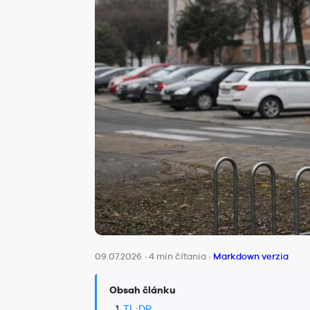
09.07.2026
·
4 min čítania
·
Markdown verzia
Obsah článku
TL;DR