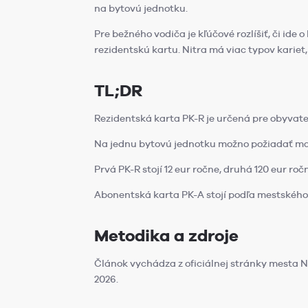
na bytovú jednotku.
Pre bežného vodiča je kľúčové rozlíšiť, či id
rezidentskú kartu. Nitra má viac typov kariet,
TL;DR
Rezidentská karta PK-R je určená pre obyvate
Na jednu bytovú jednotku možno požiadať max
Prvá PK-R stojí 12 eur ročne, druhá 120 eur roč
Abonentská karta PK-A stojí podľa mestského
Metodika a zdroje
Článok vychádza z oficiálnej stránky mesta Ni
2026.