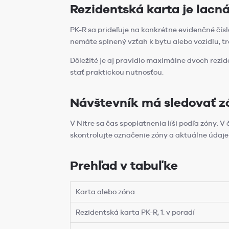
Rezidentská karta je lacn
PK-R sa prideľuje na konkrétne evidenčné čísl
nemáte splnený vzťah k bytu alebo vozidlu, tr
Dôležité je aj pravidlo maximálne dvoch rezi
stať praktickou nutnosťou.
Návštevník má sledovať z
V Nitre sa čas spoplatnenia líši podľa zóny. 
skontrolujte označenie zóny a aktuálne údaje 
Prehľad v tabuľke
Karta alebo zóna
Rezidentská karta PK-R, 1. v poradí