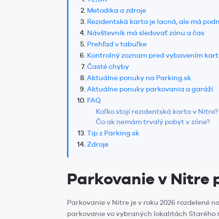
Metodika a zdroje
Rezidentská karta je lacná, ale má po
Návštevník má sledovať zónu a čas
Prehľad v tabuľke
Kontrolný zoznam pred vybavením karty
Časté chyby
Aktuálne ponuky na Parking.sk
Aktuálne ponuky parkovania a garáží
FAQ
Koľko stojí rezidentská karta v Nitre?
Čo ak nemám trvalý pobyt v zóne?
Tip z Parking.sk
Zdroje
Parkovanie v Nitre
Parkovanie v Nitre je v roku 2026 rozdelené n
parkovanie vo vybraných lokalitách Starého me