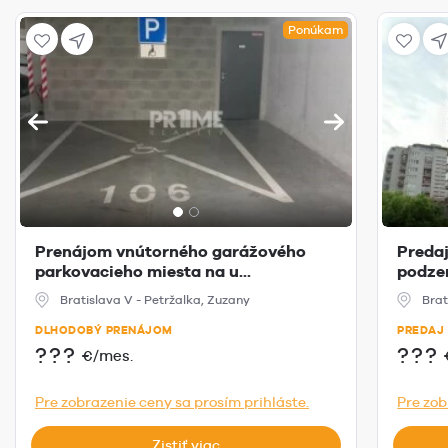
Ponúkam
Prenájom vnútorného garážového
Predaj
parkovacieho miesta na u...
podzem
Bratislava V - Petržalka, Zuzany
Brat
DLHODOBÝ PRENÁJOM
PREDAJ
???
???
€/mes.
Pre zobrazenie ceny sa prosím prihláste.
Pre zob
Zistiť viac