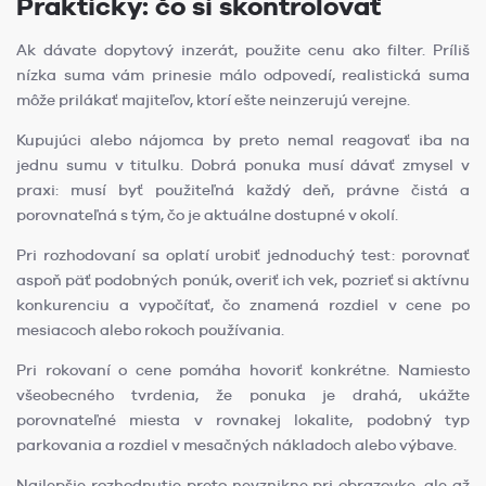
Prakticky: čo si skontrolovať
Ak dávate dopytový inzerát, použite cenu ako filter. Príliš
nízka suma vám prinesie málo odpovedí, realistická suma
môže prilákať majiteľov, ktorí ešte neinzerujú verejne.
Kupujúci alebo nájomca by preto nemal reagovať iba na
jednu sumu v titulku. Dobrá ponuka musí dávať zmysel v
praxi: musí byť použiteľná každý deň, právne čistá a
porovnateľná s tým, čo je aktuálne dostupné v okolí.
Pri rozhodovaní sa oplatí urobiť jednoduchý test: porovnať
aspoň päť podobných ponúk, overiť ich vek, pozrieť si aktívnu
konkurenciu a vypočítať, čo znamená rozdiel v cene po
mesiacoch alebo rokoch používania.
Pri rokovaní o cene pomáha hovoriť konkrétne. Namiesto
všeobecného tvrdenia, že ponuka je drahá, ukážte
porovnateľné miesta v rovnakej lokalite, podobný typ
parkovania a rozdiel v mesačných nákladoch alebo výbave.
Najlepšie rozhodnutie preto nevznikne pri obrazovke, ale až