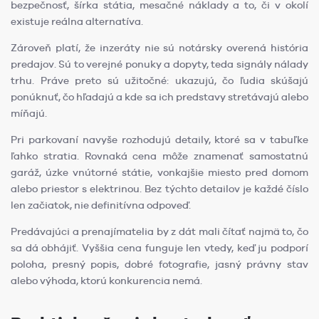
bezpečnosť, šírka státia, mesačné náklady a to, či v okolí
existuje reálna alternatíva.
Zároveň platí, že inzeráty nie sú notársky overená história
predajov. Sú to verejné ponuky a dopyty, teda signály nálady
trhu. Práve preto sú užitočné: ukazujú, čo ľudia skúšajú
ponúknuť, čo hľadajú a kde sa ich predstavy stretávajú alebo
míňajú.
Pri parkovaní navyše rozhodujú detaily, ktoré sa v tabuľke
ľahko stratia. Rovnaká cena môže znamenať samostatnú
garáž, úzke vnútorné státie, vonkajšie miesto pred domom
alebo priestor s elektrinou. Bez týchto detailov je každé číslo
len začiatok, nie definitívna odpoveď.
Predávajúci a prenajímatelia by z dát mali čítať najmä to, čo
sa dá obhájiť. Vyššia cena funguje len vtedy, keď ju podporí
poloha, presný popis, dobré fotografie, jasný právny stav
alebo výhoda, ktorú konkurencia nemá.