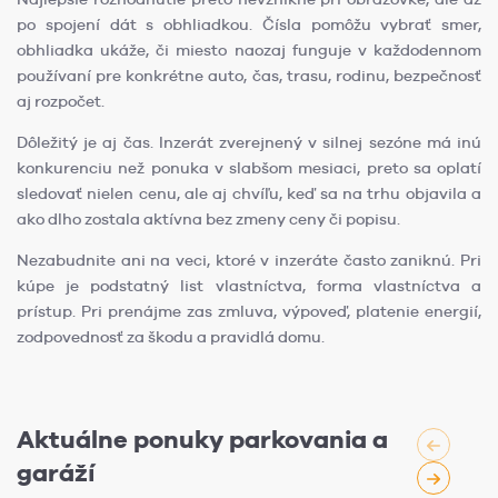
po spojení dát s obhliadkou. Čísla pomôžu vybrať smer,
obhliadka ukáže, či miesto naozaj funguje v každodennom
používaní pre konkrétne auto, čas, trasu, rodinu, bezpečnosť
aj rozpočet.
Dôležitý je aj čas. Inzerát zverejnený v silnej sezóne má inú
konkurenciu než ponuka v slabšom mesiaci, preto sa oplatí
sledovať nielen cenu, ale aj chvíľu, keď sa na trhu objavila a
ako dlho zostala aktívna bez zmeny ceny či popisu.
Nezabudnite ani na veci, ktoré v inzeráte často zaniknú. Pri
kúpe je podstatný list vlastníctva, forma vlastníctva a
prístup. Pri prenájme zas zmluva, výpoveď, platenie energií,
zodpovednosť za škodu a pravidlá domu.
Aktuálne ponuky parkovania a
garáží