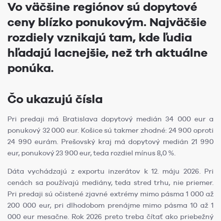
Vo väčšine regiónov sú dopytové
ceny blízko ponukovým. Najväčšie
rozdiely vznikajú tam, kde ľudia
hľadajú lacnejšie, než trh aktuálne
ponúka.
Čo ukazujú čísla
Pri predaji má Bratislava dopytový medián 34 000 eur a
ponukový 32 000 eur. Košice sú takmer zhodné: 24 900 oproti
24 990 eurám. Prešovský kraj má dopytový medián 21 990
eur, ponukový 23 900 eur, teda rozdiel mínus 8,0 %.
Dáta vychádzajú z exportu inzerátov k 12. máju 2026. Pri
cenách sa používajú mediány, teda stred trhu, nie priemer.
Pri predaji sú očistené zjavné extrémy mimo pásma 1 000 až
200 000 eur, pri dlhodobom prenájme mimo pásma 10 až 1
000 eur mesačne. Rok 2026 preto treba čítať ako priebežný