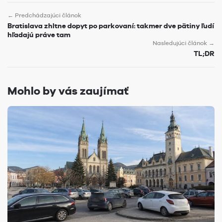
← Predchádzajúci článok
Bratislava zhltne dopyt po parkovaní: takmer dve pätiny ľudí
hľadajú práve tam
Nasledujúci článok →
TL;DR
Mohlo by vás zaujímať