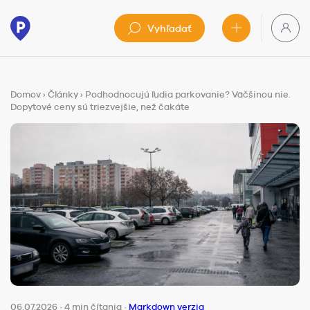
Vyhľadať
Domov
›
Články
›
Podhodnocujú ľudia parkovanie? Väčšinou nie.
Dopytové ceny sú triezvejšie, než čakáte
06.07.2026
·
4 min čítania
·
Markdown verzia