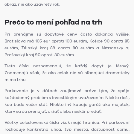
obraz, nie ako uzavretý rok.
Prečo to mení pohľad na trh
Pri prenájme sú dopytové ceny často dokonca vyššie.
Bratislava má 105 eur oproti 100 eurám, Košice 90 oproti 85
eurám, Žilinský kraj 89 oproti 80 eurám a Nitriansky aj
Prešovský kraj 90 oproti 80 eurám.
Tieto čísla neznamenajú, že každý dopyt je férový.
Znamenajú však, že ako celok nie sú hľadajúci dramaticky
mimo trhu.
Parkovanie je v dátach zaujímavé práve tým, že spája
každodenný problém s investičným uvažovaním. Niekto rieši,
kde bude večer stáť. Niekto iný kupuje garáž ako majetok,
ktorý sa dá prenajať, držať alebo neskôr predať.
Všetky celoslovenské čísla však majú hranicu. Pri parkovaní
rozhoduje konkrétna ulica, typ miesta, dostupnosť domu,