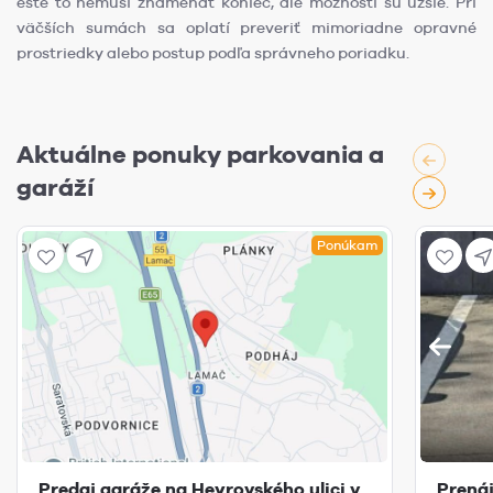
ešte to nemusí znamenať koniec, ale možnosti sú užšie. Pri
väčších sumách sa oplatí preveriť mimoriadne opravné
prostriedky alebo postup podľa správneho poriadku.
Aktuálne ponuky parkovania a
garáží
Ponúkam
Predaj garáže na Heyrovského ulici v
Prená