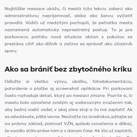
Najbližšie mesiace ukážu, či mestá túto lekciu zoberú ako
administratívnu nepríjemnosť, alebo ako šancu vyčistiť
pravidlá. Vodiči už medzitým pochopili, že pečiatka mesta
neznamená automaticky nepriestrelný postup. To je pre
parkovaciu politiku nová situácia: občan s pokutou sa
prestáva cítiť ako dlžník a začína sa správať ako účastník
sporu.
Ako sa brániť bez zbytočného kriku
Odložte si všetko: výzvu, obálku, fotodokumentáciu,
potvrdenie o platbe aj screenshot aplikácie. Pri parkovaní
často rozhoduje detail, ktorý po mesiaci zmizne. Pozrite si, či
miesto bolo označené zvislým aj vodorovným značením tak,
aby bežný vodič vedel, v akej zóne stojí a čo má zaplatiť. Ak
sa odvolávate, píšte vecne. Neútočte na úradníkov, pýtajte sa
na právny základ, platnosť VZN, spôsob označenia a dôkaz,
že vozidlo stálo práve tam a v danom čase. Ak ste už zaplatili,