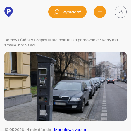
Vyhľadať
Domov
›
Články
›
Zaplatili ste pokutu za parkovanie? Kedy má
zmysel brániť sa
10.05.2026
·
4 min čítania
·
Markdown verzia