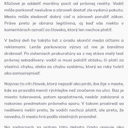
Kľúčové je oddeliť morálny pocit od právnej reality. Vodič
môže parkovať neslušne a zároveň dostať zle vydanú pokutu.
Mesto môže sledovať dobrý cieľ a zároveň porušiť zákon.
Práve preto je obrana legitímna, aj keď vás niekto v
komentároch označí za človeka, ktorý len nechce platiť.
V bežný deň by takýto list z úradu skončil medzi účtami a
reklamami. Lenže parkovacia výzva už nie je banálna
drobnosť. Po zisteniach prokuratúry sa z nej stáva malý test
právnej sebadôvery: vodič si musí položiť otázku, či platí za
vlastnú chybu, alebo za chybu systému, ktorý sa roky tváril
ako samozrejmosť.
Najviac to cíti človek, ktorý nejazdí ako pirát, iba žije v meste,
kde sa pravidlá menili rýchlejšie než značenie na ulici. Raz je
miesto tolerované, potom spoplatnené, neskôr zakázané a
nakoniec predmetom právneho sporu. V takom prostredí sa
nedôvera nešíri preto, že vodiči nechcú platiť, ale preto, že
nevedia, či mesto hrá podľa vlastných pravidiel.
Na radniciach sa pritom táto debata často opisuje ako