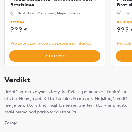
Bratislave
Bratis
Bratislava IV - Lamač, Heyrovského
Brat
PREDAJ
DLHODO
???
???
€
Pre zobrazenie ceny sa prosím prihláste.
Pre zob
Zistiť viac
Verdikt
Brániť sa má zmysel vtedy, keď viete pomenovať konkrétnu
chybu. Hnev je dobrý štartér, ale zlý právnik. Najsilnejší vodič
nie je ten, ktorý kričí najhlasnejšie, ale ten, ktorý si prečíta
malé písmo pod parkovacou tabuľou.
Zdroje: