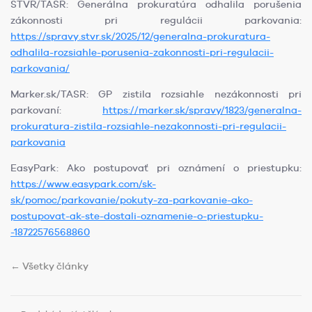
STVR/TASR: Generálna prokuratúra odhalila porušenia
zákonnosti pri regulácii parkovania:
https://spravy.stvr.sk/2025/12/generalna-prokuratura-
odhalila-rozsiahle-porusenia-zakonnosti-pri-regulacii-
parkovania/
Marker.sk/TASR: GP zistila rozsiahle nezákonnosti pri
parkovaní:
https://marker.sk/spravy/1823/generalna-
prokuratura-zistila-rozsiahle-nezakonnosti-pri-regulacii-
parkovania
EasyPark: Ako postupovať pri oznámení o priestupku:
https://www.easypark.com/sk-
sk/pomoc/parkovanie/pokuty-za-parkovanie-ako-
postupovat-ak-ste-dostali-oznamenie-o-priestupku-
-18722576568860
← Všetky články