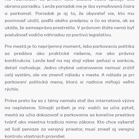
obrana poriadku. Lenže poriadok nie je iba vymaľovaná čiara
a parkomat. Poriadok je aj to, že obyvateľ vie, kto mu
povinnosť uložil, podľa akého predpisu a čo sa stane, ak sa
ukáže, že samospráva prestrelila. V právnom štáte nemá byť
poslušnosť vodiča náhradou za poctivú legislatívu.
Pre mestá je to nepríjemný moment, lebo parkovacia politika
sa predáva ako praktické riešenie, nie ako právna
konštrukcia. Lenže keď na nej stojí výber peňazí a sankcie,
detail rozhoduje. Jedno chybné ustanovenie nemusí zrútiť
celý systém, ale vie zmeniť náladu v meste. A nálada je pri
parkovaní politická mena, ktorú si radnice míňajú veľmi
rýchlo.
Práve preto by sa z témy nemala stať iba internetová výzva
na neplatenie. Silnejší príbeh je iný: vodiči sa učia pýtať,
mestá sa učia dokazovať a parkovanie sa konečne prestáva
tváriť ako miestna tradícia mimo zákona. Kto chce vyberať
od ľudí peniaze za verejný priestor, musí zniesť aj verejnú
kontrolu vlastných pravidiel.