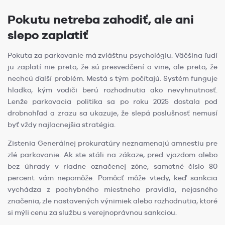
Pokutu netreba zahodiť, ale ani
slepo zaplatiť
Pokuta za parkovanie má zvláštnu psychológiu. Väčšina ľudí
ju zaplatí nie preto, že sú presvedčení o vine, ale preto, že
nechcú ďalší problém. Mestá s tým počítajú. Systém funguje
hladko, kým vodiči berú rozhodnutia ako nevyhnutnosť.
Lenže parkovacia politika sa po roku 2025 dostala pod
drobnohľad a zrazu sa ukazuje, že slepá poslušnosť nemusí
byť vždy najlacnejšia stratégia.
Zistenia Generálnej prokuratúry neznamenajú amnestiu pre
zlé parkovanie. Ak ste stáli na zákaze, pred vjazdom alebo
bez úhrady v riadne označenej zóne, samotné číslo 80
percent vám nepomôže. Pomôcť môže vtedy, keď sankcia
vychádza z pochybného miestneho pravidla, nejasného
značenia, zle nastavených výnimiek alebo rozhodnutia, ktoré
si mýli cenu za službu s verejnoprávnou sankciou.