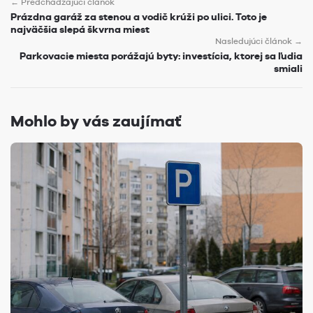
← Predchádzajúci článok
Prázdna garáž za stenou a vodič krúži po ulici. Toto je
najväčšia slepá škvrna miest
Nasledujúci článok →
Parkovacie miesta porážajú byty: investícia, ktorej sa ľudia
smiali
Mohlo by vás zaujímať