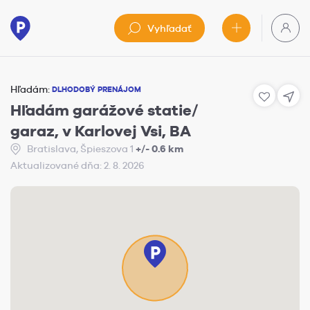
Vyhľadať
Hľadám:
DLHODOBÝ PRENÁJOM
Hľadám garážové statie/
garaz, v Karlovej Vsi, BA
Bratislava, Špieszova 1
+/- 0.6 km
Aktualizované dňa: 2. 8. 2026