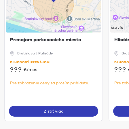
Prenajom parkovacieho miesta
Hľadá
Bratislava I, Palisády
Brat
DLHODOBÝ PRENÁJOM
DLHODO
???
???
€/mes.
Pre zobrazenie ceny sa prosím prihláste.
Pre zob
Zistiť viac