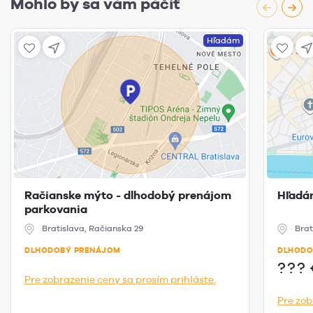
Mohlo by sa vám páčiť
Hľadám
Račianske mýto - dlhodobý prenájom
Hľadá
parkovania
Bratislava, Račianska 29
Brat
DLHODOBÝ PRENÁJOM
DLHODO
???
Pre zobrazenie ceny sa prosím prihláste.
Pre zob