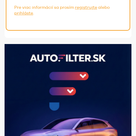
Pre viac informácií sa prosím
registrujte
alebo
prihláste
.