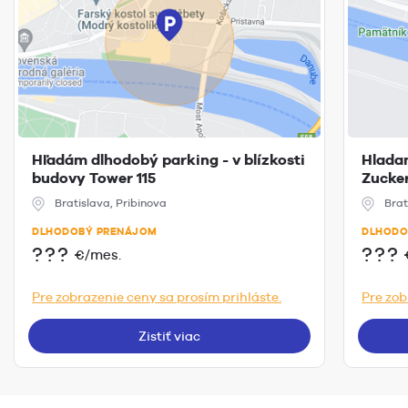
Hľadám dlhodobý parking - v blízkosti
Hlada
budovy Tower 115
Zucke
Bratislava, Pribinova
Brat
DLHODOBÝ PRENÁJOM
DLHODO
???
???
€/mes.
Pre zobrazenie ceny sa prosím prihláste.
Pre zob
Zistiť viac